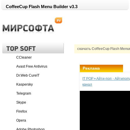
CoffeeCup Flash Menu Builder v3.3
скачать CoffeeCup Flash Menu
CCleaner
Avast Free Antivirus
Реклама
Dr.Web CureIT
IT POP • Айти-поп - Айтипо
Kaspersky
канал
Telegram
Skype
Firefox
Opera
Adobe Photoshop