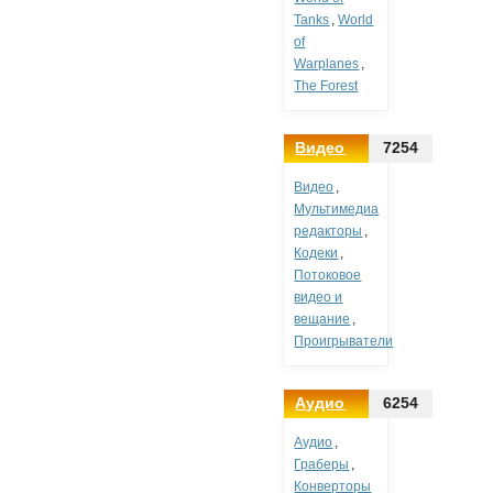
Tanks
,
World
of
Warplanes
,
The Forest
Видео
7254
Видео
,
Мультимедиа
редакторы
,
Кодеки
,
Потоковое
видео и
вещание
,
Проигрыватели
Аудио
6254
Аудио
,
Граберы
,
Конверторы