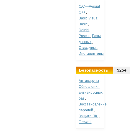
C/C++/Visual
C++
,
Basic,Visual
Basic
,
Delphi,
Pascal
,
Базы
данных
,
Отладчики
,
Инсталляторы
Безопасность
5254
Антивирусы
,
Обновления
антивирусных
баз
,
Восстановление
паролей
,
Защита ПК
,
Firewall