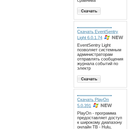
сравнива
Скачать EventSentry
Light 6.0.1.74
EventSentry Light
позволяет системным
администраторам
отправлять сообщения
журнала событий по
электр
Скачать PlayOn
5.0.391
PlayOn - программа
предоставляет доступ
к широкому диапазону
онлайн ТВ - Hulu,