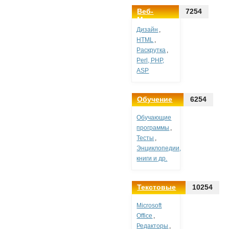
Веб-
7254
Мастеру
Дизайн
,
HTML
,
Раскрутка
,
Perl, PHP,
ASP
Обучение
6254
Обучающие
программы
,
Тесты
,
Энциклопедии,
книги и др.
Текстовые
10254
программы
Microsoft
Office
,
Редакторы
,