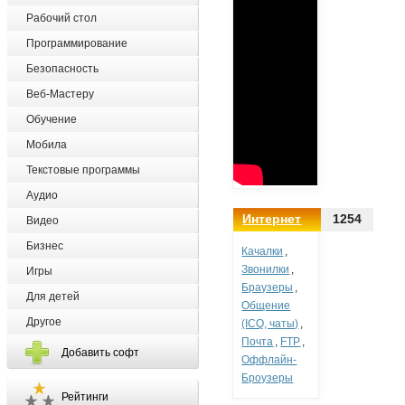
Рабочий стол
Программирование
Безопасность
Веб-Мастеру
Обучение
Мобила
Текстовые программы
Аудио
Интернет
1254
Видео
Бизнес
Качалки
,
Звонилки
,
Игры
Браузеры
,
Для детей
Общение
Другое
(ICQ, чаты)
,
Почта
,
FTP
,
Добавить софт
Оффлайн-
Броузеры
Рейтинги