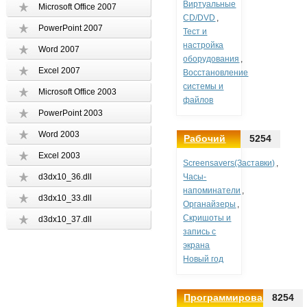
Виртуальные
Microsoft Office 2007
CD/DVD
,
PowerPoint 2007
Тест и
настройка
Word 2007
оборудования
,
Excel 2007
Восстановление
системы и
Microsoft Office 2003
файлов
PowerPoint 2003
Word 2003
Рабочий
5254
стол
Excel 2003
Screensavers(Заставки)
,
d3dx10_36.dll
Часы-
напоминатели
,
d3dx10_33.dll
Органайзеры
,
Скришоты и
d3dx10_37.dll
запись с
экрана
Новый год
Программирование
8254