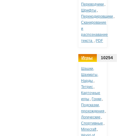
Переводчики
,
Шрифты
,
Перекодировщики
,
Сканирование
и
распознавание
текста
,
PDF
Игры
10254
Шашки,
Шахматы,
Нарды
,
Тетрис
,
Карточные
игры
,
Гонки
,
Подсказки,
прохождения
,
Логические
,
Спортивные
,
Minecraft
,
World of