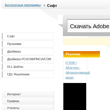
Бесплатные программы
Софт
Софт
Прошивки
Драйвера
Реклама
Драйвера PCI/USB/PMCIA/COM
IT POP •
DLL файлы
Айти-поп -
Айтипопулярный
ГДЗ, Решебники
канал
Интернет
Графика
Утилиты