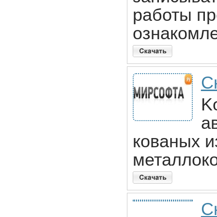
работы п
ознакомле
С
K
а
кованых и
металлоко
С