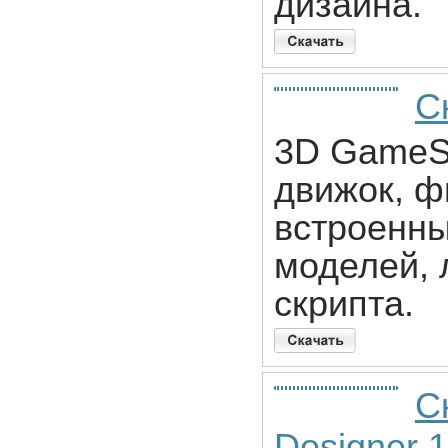
дизайна.
С
3D GameSt
движок, ф
встроенны
моделей, 
скрипта.
С
Designer 1