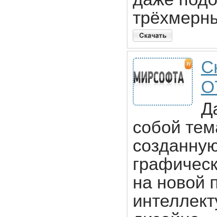
трёхмерны
С
О
Д
собой тем
созданную
графическ
на новой 
интеллект