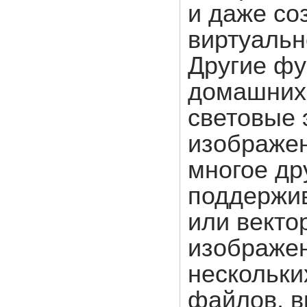
и даже со
виртуальн
Другие фу
домашних
световые
изображен
многое др
поддержив
или векто
изображен
нескольки
файлов, 