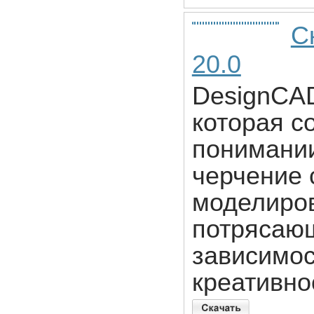
С
20.0
DesignCAD
которая со
понимании
черчение
моделиро
потрясающ
зависимос
креативно