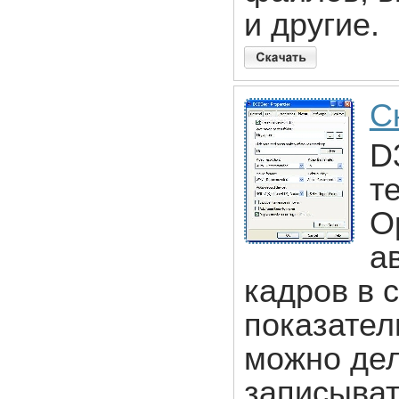
и другие.
С
D
т
O
а
кадров в 
показател
можно дел
записыват