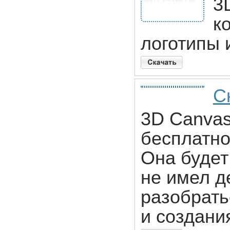
3
к
логотипы 
С
3D Canvas
бесплатно
Она будет
не имел д
разобрать
и создани