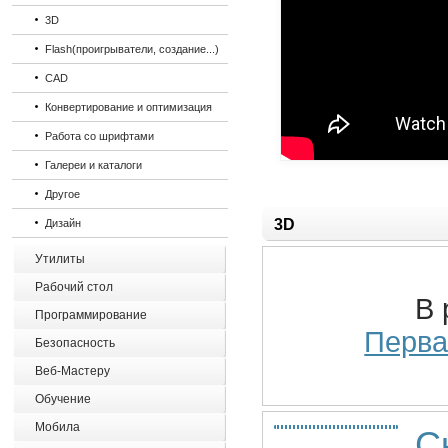
3D
Flash(проигрыватели, создание...)
CAD
Конвертирование и оптимизация
Работа со шрифтами
Галереи и каталоги
Другое
3D
Дизайн
Утилиты
Рабочий стол
В 
Программирование
Перва
Безопасность
Веб-Мастеру
Обучение
Мобила
С