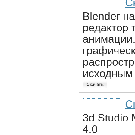
С
Blender н
редактор 
анимации
графическ
распрост
исходным 
С
3d Studio 
4.0