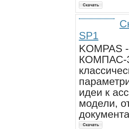
С
SP1
KOMPAS - 
КОМПАС-3
классичес
параметри
идеи к ас
модели, о
документа