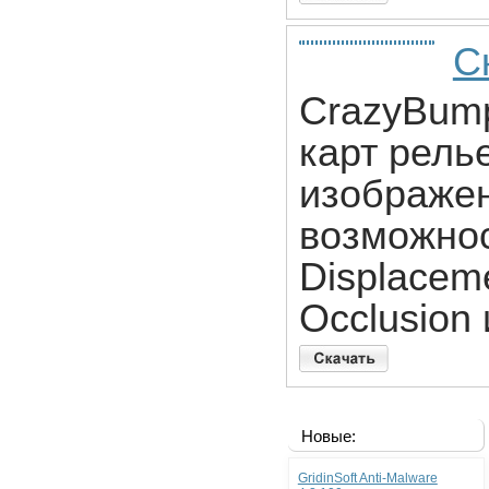
С
CrazyBump
карт рель
изображен
возможнос
Displacem
Occlusion
Новые:
GridinSoft Anti-Malware