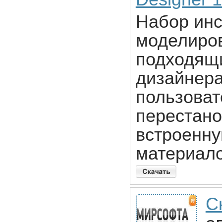
Набор инс
моделиро
подходящ
дизайнера
пользоват
перестано
встроенну
материало
С