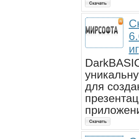
С
6
иг
DarkBASIC
уникальну
для созда
презентац
приложен