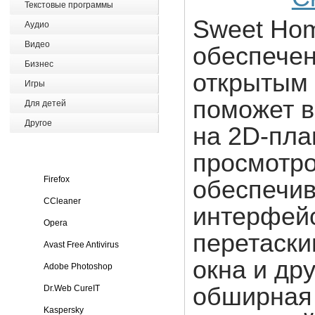
Текстовые программы
Sweet Hom
Аудио
Видео
обеспечен
Бизнес
открытым 
Игры
поможет в
Для детей
Другое
на 2D-пла
просмотр
Firefox
обеспечив
CCleaner
интерфей
Opera
перетаски
Avast Free Antivirus
окна и др
Adobe Photoshop
обширная 
Dr.Web CureIT
Kaspersky