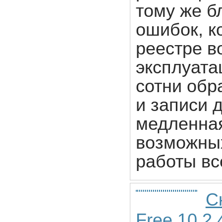
тому же б
ошибок, к
реестре в
эксплуата
сотни обр
и записи 
медленная
возможных
работы вс
С
Free 10.2.