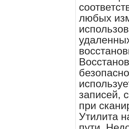
соответс
любых изм
использов
удаленных
восстанов
Восстанов
безопасно
используе
записей, 
при скани
Утилита н
пути. Нед