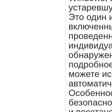
устаревш
Это один 
включенны
проведенн
индивидуа
обнаружен
подробное
можете ис
автоматиче
Особеннос
безопасно