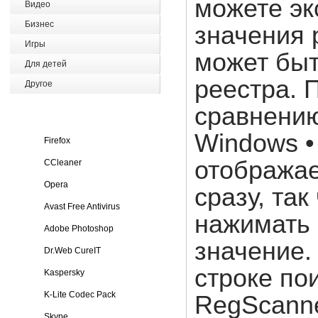
можете эк
Видео
Бизнес
значения 
Игры
может быт
Для детей
реестра. 
Другое
сравнению
Windows •
Firefox
отображае
CCleaner
Opera
сразу, та
Avast Free Antivirus
нажимать 
Adobe Photoshop
значение.
Dr.Web CureIT
строке пои
Kaspersky
K-Lite Codec Pack
RegScanne
Skype