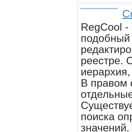
С
RegCool -
подобный 
редактир
реестре. 
иерархия,
В правом 
отдельные
Существуе
поиска оп
значений.