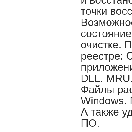
и восстан
точки вос
Возможнос
состояние
очистке. 
реестре: 
приложени
DLL. MRU.
Файлы рас
Windows. 
А также у
ПО.