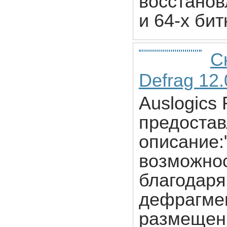
восстанов
и 64-х би
С
Defrag 12.
Auslogics 
предостав
описание:"
возможнос
благодар
дефрагмен
размещени