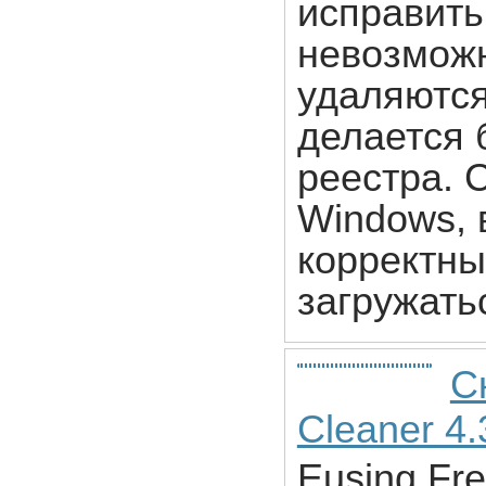
исправить
невозможн
удаляются
делается 
реестра. С
Windows, 
корректны
загружать
С
Cleaner 4.
Eusing Fre