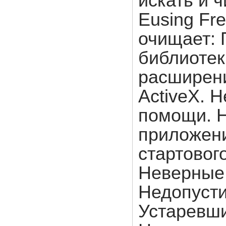
искать и 
Eusing Fre
очищает: 
библиотек
расширен
ActiveX.
помощи. Н
приложени
стартовог
Неверные 
Недопусти
Устаревш