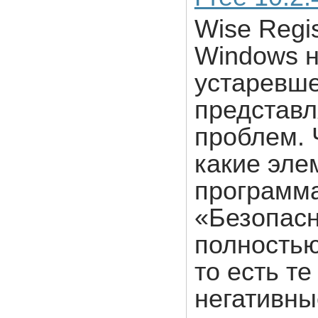
Wise Regis
Windows н
устаревш
представл
проблем. 
какие эле
программа
«Безопасн
полностью
то есть т
негативны