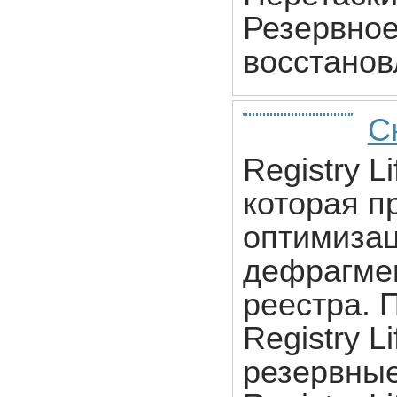
Резервное
восстанов
Ск
Registry L
которая п
оптимизац
дефрагмен
реестра. 
Registry L
резервные