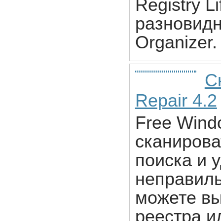
Registry L
разновид
Organizer.
С
Repair 4.2
Free Wind
сканирова
поиска и 
неправиль
можете вы
реестра и