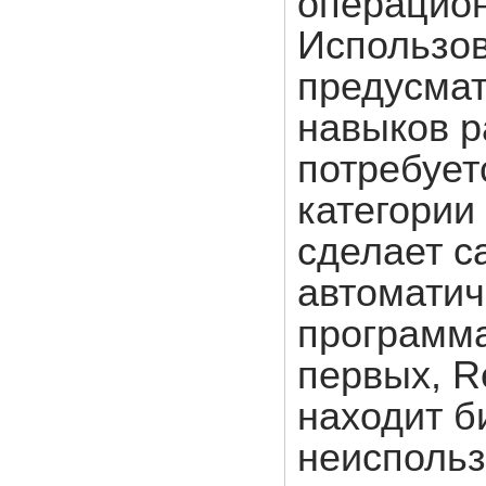
операцион
Использов
предусмат
навыков р
потребует
категории 
сделает с
автоматич
программа
первых, Re
находит б
неиспольз