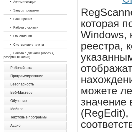
Автоматизация
RegScanne
Запуск программ
Расширения
которая п
Работа с окнами
Windows, 
Обновления
реестра, 
Системные утилиты
Работа с дисками (образы,
указанным
резервные копии)
отображат
Рабочий стол
нахождени
Программирование
Безопасность
можете ле
Веб-Мастеру
значение 
Обучение
Мобила
(RegEdit)
Текстовые программы
соответст
Аудио