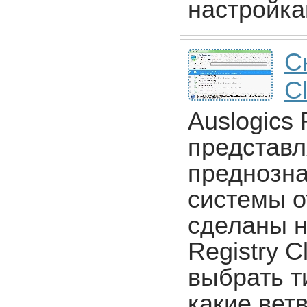
настройка
С
Cl
Auslogics 
представл
преднозна
системы о
сделаны н
Registry 
выбрать т
какие вет