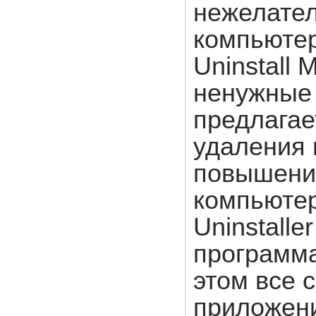
нежелате
компьютер
Uninstall 
ненужные 
предлагае
удаления 
повышени
компьютера
Uninstalle
программа
этом все 
приложени