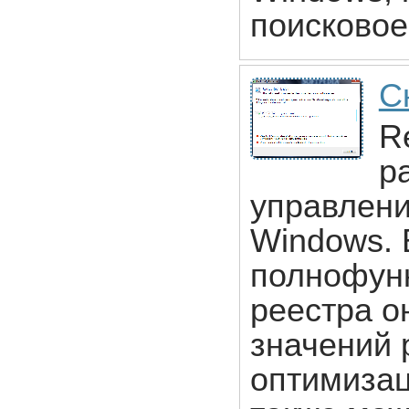
поисковое
С
R
р
управлени
Windows. 
полнофун
реестра о
значений 
оптимизац