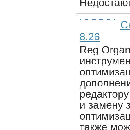
Недостаю
С
8.26
Reg Organ
инструмен
оптимизац
дополнен
редактору
и замену 
оптимизац
также мож