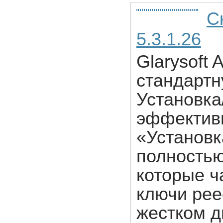
С
5.3.1.26
Glarysoft 
стандартн
Установка
эффектив
«Установк
полностью
которые ч
ключи рее
жестком д