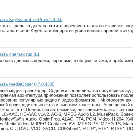
ать KeyScrambler.Pro.v.2.4.0.0
рто, - день за днем не хотите переучиваться и по старинке вв
поставьте себе KeyScrambler против угона ваших паролей и аккау
чать chemax rus 8.1
я база данных с кодами, паролями, в общем читами, к приблизит
ать MediaCoder 0.7.0.4395
ые медиа транскодер. Содержит большинство популярных ауди
иряемая архитектура приложения позволяет использовать после
ирование популярных аудио и видео форматов. - Многопоточная 
окой производительностью и высоким качеством - Упрощенный
/ IPod и т.д.) - Полностью автономный, нет зависимости от си
is, LC-AAC, HE-AAC v1/v2, AC-3, MPEG Audio L2, MusePack, Spe
nkey\\\\\\\'s Audio, OptimFrog, ALAC, TTA, PCM, Video: H.264, Xvi
ows Media Video, MJPEG Container: AVI, MPEG PS, MPEG TS, Matr
ming: CD, DVD, VCD, SVCD, CUESheet*, HTTP*, FTP*, RTSP*, U