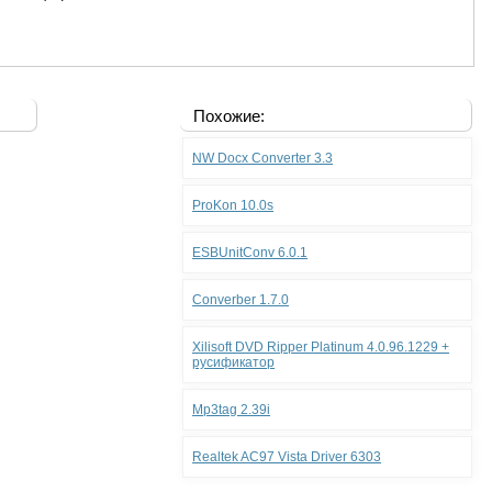
Похожие:
NW Docx Converter 3.3
ProKon 10.0s
ESBUnitConv 6.0.1
Converber 1.7.0
Xilisoft DVD Ripper Platinum 4.0.96.1229 +
русификатор
Mp3tag 2.39i
Realtek AC97 Vista Driver 6303