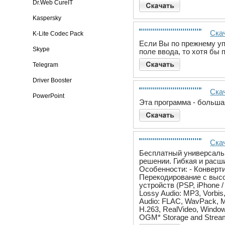
Dr.Web CureIT
Kaspersky
Скач
K-Lite Codec Pack
Если Вы по прежнему упе
Skype
поле ввода, то хотя бы 
Telegram
Driver Booster
Ска
PowerPoint
Эта программа - больша
Скач
Бесплатный универсальн
решении. Гибкая и расш
Особенности: - Конверт
Перекодирование с выс
устройств (PSP, iPhone 
Lossy Audio: MP3, Vorb
Audio: FLAC, WavPack, Mo
H.263, RealVideo, Wind
OGM* Storage and Strea