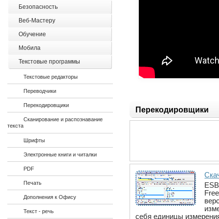
Безопасность
Веб-Мастеру
Обучение
Мобила
Текстовые программы
Текстовые редакторы
Переводчики
Перекодировщики
Перекодировщики
Сканирование и распознавание
текста
Шрифты
Электронные книги и читалки
PDF
Ска
Печать
ESB
Fre
Дополнения к Офису
вер
изм
Текст - речь
себя единицы измерения