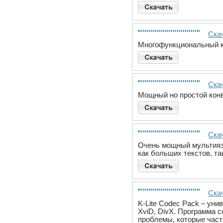
Скач
Многофункциональный к
Скач
Мощный но простой кон
Скач
Очень мощный мультиязы
как больших текстов, т
Скач
K-Lite Codec Pack – ун
XviD, DivX. Программа 
проблемы, которые част