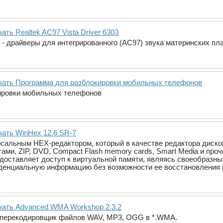
ать Realtek AC97 Vista Driver 6303
er - драйверы для интегрированного (AC97) звука материнских пла
чать Программа для разблокировки мобильных телефонов
ировки мобильных телефонов
чать WinHex 12.6 SR-7
сальным HEX-редактором, который в качестве редактора дисков
ами, ZIP, DVD, Compact Flash memory cards, Smart Media и про
доставляет доступ к виртуальной памяти, являясь своеобразн
денциальную информацию без возможности ее восстановления 
чать Advanced WMA Workshop 2.3.2
перекодировщик файлов WAV, MP3, OGG в *.WMA.