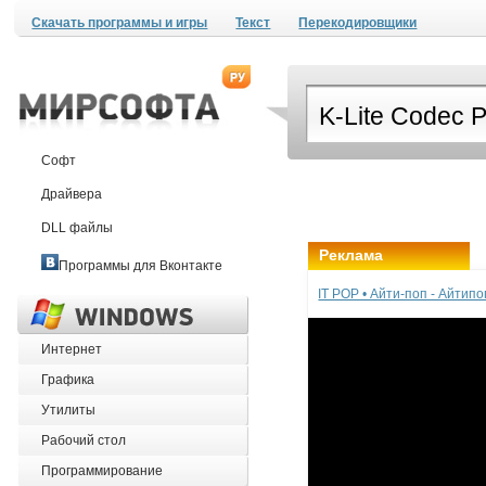
Скачать программы и игры
Текст
Перекодировщики
Софт
Драйвера
DLL файлы
Реклама
Программы для Вконтакте
IT POP • Айти-поп - Айтип
Интернет
Графика
Утилиты
Рабочий стол
Программирование