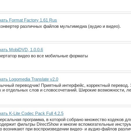
ать Format Factory 1.61 Rus
онвертер различных файлов мультимедиа (аудио и видео).
ать MobiDVD, 1.0.0.6
вертатор видео во все мобильные форматы
ать Logomedia Translate v2.0
чный переводчик! Приятный интерфейс, корректный перевод. 
ак и отдельных слов и словосочетаний. Широкие возможности, ле
ать K-Lite Codec Pack Full 4.2.5
иверсальная программа, в которой собрано множество кодеков д
содержит фильтры DirectShow и многие вспомогательные инструм
о возникают при воспроизведении видео- и аудио-файлов различ