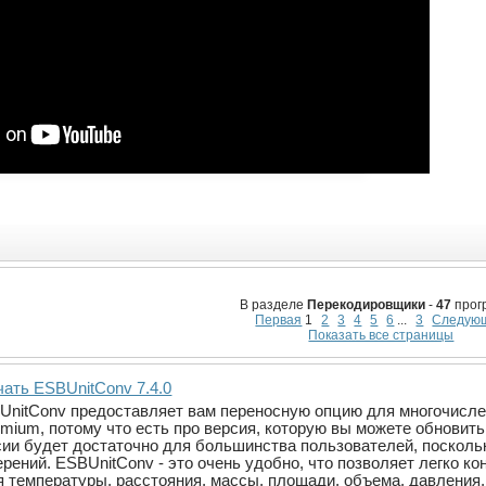
В разделе
Перекодировщики
-
47
прог
Первая
1
2
3
4
5
6
...
3
Следую
Показать все страницы
чать ESBUnitConv 7.4.0
UnitConv предоставляет вам переносную опцию для многочисле
emium, потому что есть про версия, которую вы можете обновит
сии будет достаточно для большинства пользователей, поскольк
ерений. ESBUnitConv - это очень удобно, что позволяет легко 
 температуры, расстояния, массы, площади, объема, давления, 