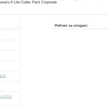
качать K-Lite Codec Pack Corporate
Рейтинг за сегодня::
0
11-27
.1.7771 /