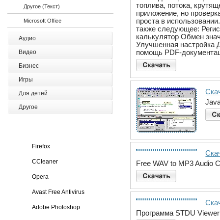
топлива, потока, крутящ
Другое (Текст)
приложение, но проверк
проста в использовании
Microsoft Office
также следующее: Регис
калькулятор Обмен знач
Аудио
Улучшенная настройка 
помощь PDF-документац
Видео
Бизнес
Игры
Скач
Для детей
Java
Другое
Firefox
Ска
CCleaner
Free WAV to MP3 Audio C
Opera
Avast Free Antivirus
Ска
Adobe Photoshop
Программа STDU Viewer 