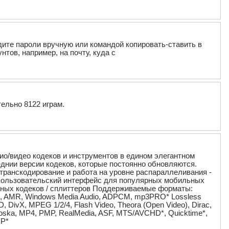
одите пароли вручную или командой копировать-ставить в
нтов, например, на почту, куда с
ельно 8122 играм.
о/видео кодеков и инструментов в едином элегантном
днии версии кодеков, которые постоянно обновляются.
транскодирование и работа на уровне распараллеливания -
 пользовательский интерфейс для популярных мобильных
стемных кодеков / сплиттеров Поддерживаемые форматы:
ex, AMR, Windows Media Audio, ADPCM, mp3PRO* Lossless
D, DivX, MPEG 1/2/4, Flash Video, Theora (Open Video), Dirac,
oska, MP4, PMP, RealMedia, ASF, MTS/AVCHD*, Quicktime*,
DP*