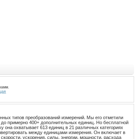
рамм.
щая
нных типов преобразований измерений. Мы его отметили
ь до примерно 400+ дополнительных единиц. Но бесплатной
у она охватывает 613 единиц в 21 различных категориях
конвертировать между единицами измерения. Он включает в
скорости, ускорения, силы, энергии, мощности, расхода