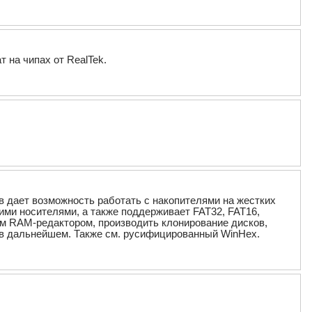
т на чипах от RealTek.
 дает возможность работать с накопителями на жестких
чими носителями, а также поддерживает FAT32, FAT16,
ым RAM-редактором, производить клонирование дисков,
в дальнейшем. Также см. русифицированный WinHex.