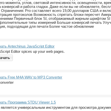
его момента, углов, световой интенсивности, освещенности, вре
а конверсий и работа гладки. Даже если вы не обновляете, бе
. Ограничения: Pro составляет всего 19,00 долларов США и вклю
трация протоколов Возможность спрятать блоки пересчет Амер
ениями Первичный блок SI, отображаемый жирным шрифтом SI P
Дополнительные типы измерений Больше конверсий печать Улу
ия, подходящая для печати Более частое обновление
ать Antechinus JavaScript Editor
Script Editor spices up your web pages.
чать Free M4A WAV to MP3 Converter
onverter
чать Программа STDU Viewer 1.5
является универсальным инструментом для просмотра документ