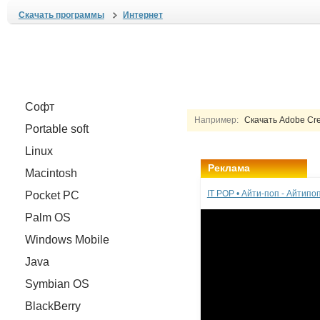
Скачать программы
Интернет
Софт
Например:
Скачать Adobe Creat
Portable soft
Linux
Реклама
Macintosh
IT POP • Айти-поп - Айтип
Pocket PC
Palm OS
Windows Mobile
Java
Symbian OS
BlackBerry