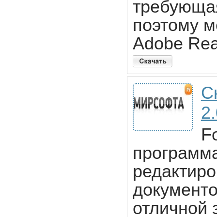
требующа
поэтому м
Adobe Rea
С
2
F
программа
редактиро
документо
отличной 