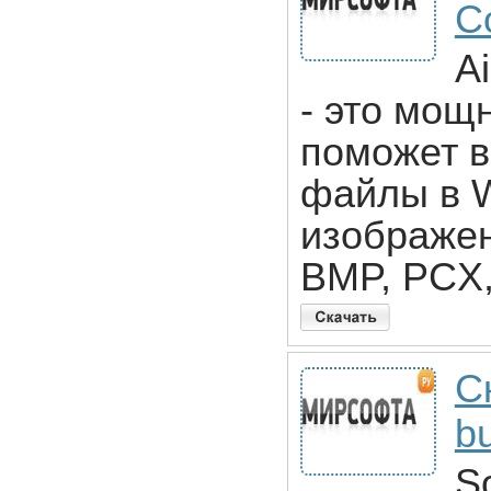
Co
A
- это мощ
поможет в
файлы в W
изображен
BMP, PCX,
С
b
S