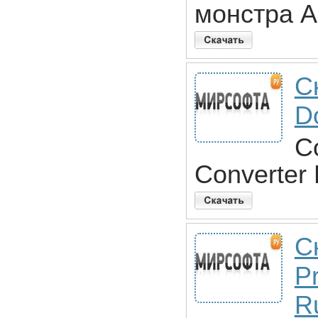
монстра A
С
D
C
Converter
С
Pr
R