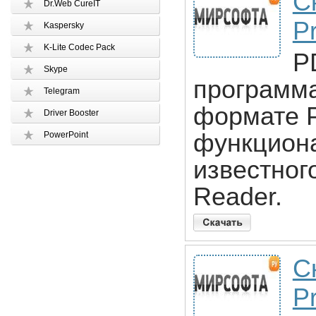
С
Dr.Web CureIT
P
Kaspersky
K-Lite Codec Pack
P
Skype
программа
Telegram
формате P
Driver Booster
функциона
PowerPoint
известног
Reader.
С
Pr