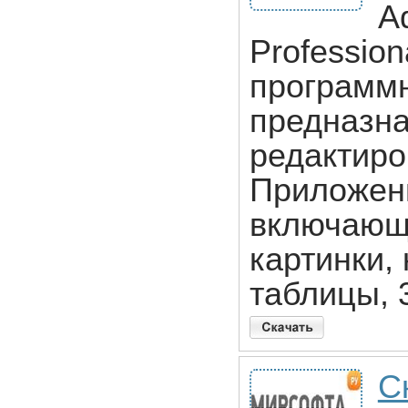
A
Professio
программн
предназна
редактиро
Приложени
включающи
картинки,
таблицы, 
С