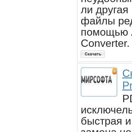
ли другая
файлы ре
помощью A
Converter.
С
P
P
исключель
быстрая и