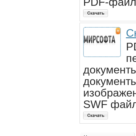
PDF-файл
С
P
п
документ
документы
изображен
SWF файл