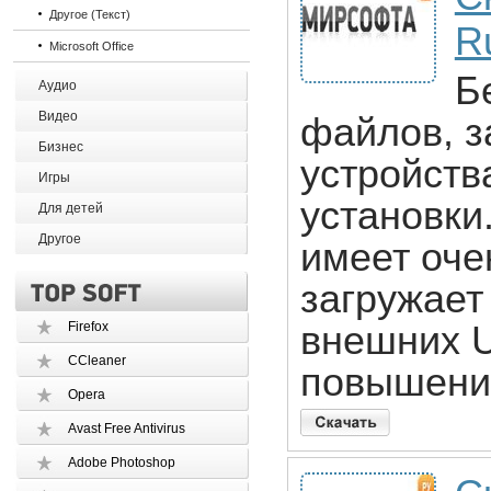
Другое (Текст)
R
Microsoft Office
Б
Аудио
Видео
файлов, з
Бизнес
устройств
Игры
установки
Для детей
Другое
имеет оче
загружает
Firefox
внешних U
CCleaner
повышени
Opera
Avast Free Antivirus
Adobe Photoshop