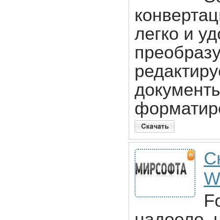
конвертац
легко и уд
преобраз
редактиру
документы
форматиро
С
W
F
надоело, 