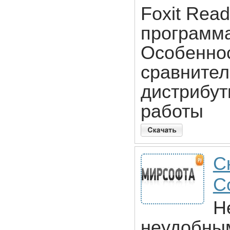
Foxit Rea
программа
Особеннос
сравните
дистрибут
работы
С
Co
Н
неудобным