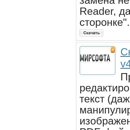
замена не
Reader, да
сторонке".
С
v
П
редактиро
текст (даж
манипулир
изображе