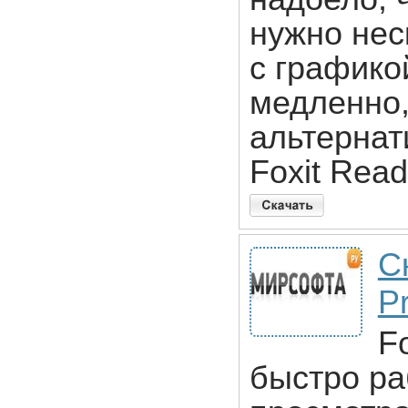
нужно нес
с графико
медленно,
альтернат
Foxit Read
С
Pr
F
быстро р