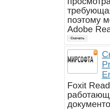
просмотра
требующа
поэтому м
Adobe Rea
С
Pr
E
Foxit Read
работающ
документо