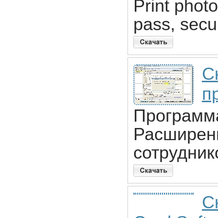
Print photo
pass, secu
С
п
Программа
Расширенн
сотрудник
Ск