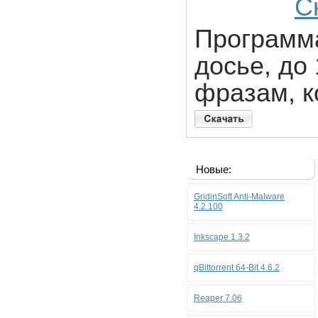
С
Программа
досье, до
фразам, к
Новые:
GridinSoft Anti-Malware
4.2.100
Inkscape 1.3.2
qBittorrent 64-Bit 4.6.2
Reaper 7.06