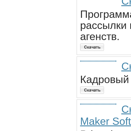
С
Программа
рассылки 
агенств.
С
Кадровый 
С
Maker Sof