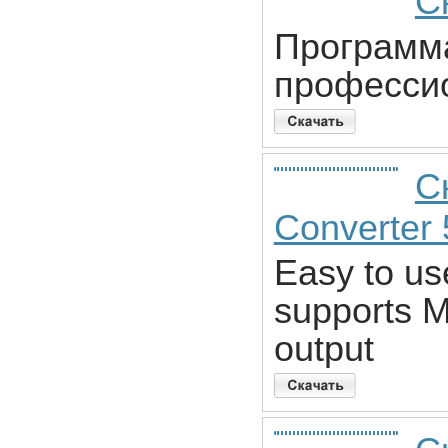
С
Программа
професси
С
Converter 
Easy to us
supports 
output