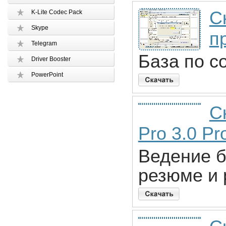
С
K-Lite Codec Pack
Skype
п
Telegram
База по с
Driver Booster
PowerPoint
С
Pro 3.0 Pr
Ведение б
резюме и 