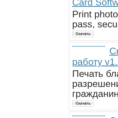
Card Soft
Print photo
pass, secu
С
работу v1
Печать бл
разрешени
граждани