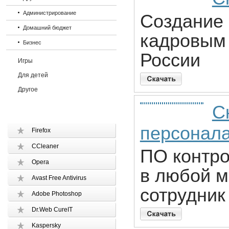
Администрирование
Создание 
Домашний бюджет
кадровым 
Бизнес
России
Игры
Для детей
Другое
С
персонала
Firefox
CCleaner
ПО контро
Opera
в любой м
Avast Free Antivirus
сотрудник
Adobe Photoshop
Dr.Web CureIT
Kaspersky