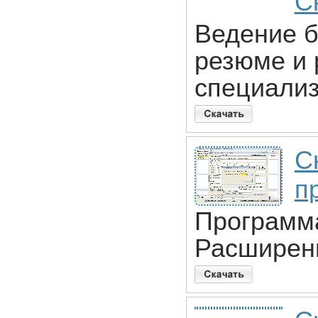
С
Ведение б
резюме и 
специали
С
п
Программа
Расширенн