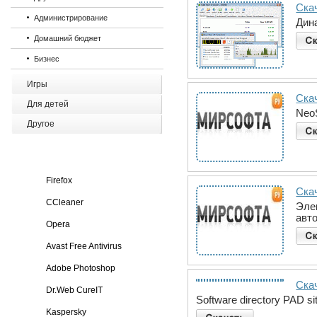
Скач
Администрирование
Дин
Домашний бюджет
Бизнес
Игры
Ска
Для детей
Neo
Другое
Firefox
Скач
CCleaner
Эле
авт
Opera
Avast Free Antivirus
Adobe Photoshop
Скач
Dr.Web CureIT
Software directory PAD si
Kaspersky