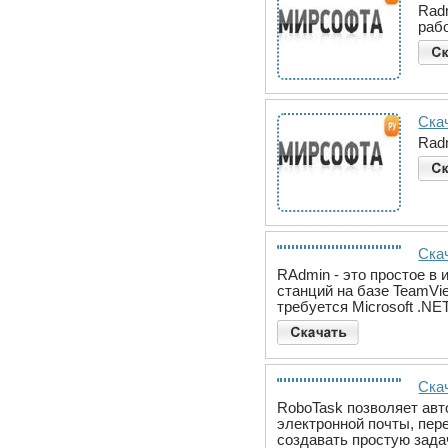
Rad
раб
Ска
Radm
Ска
RAdmin - это простое в
станций на базе TeamVi
требуется Microsoft .NE
Ска
RoboTask позволяет авт
электронной почты, пер
создавать простую зада