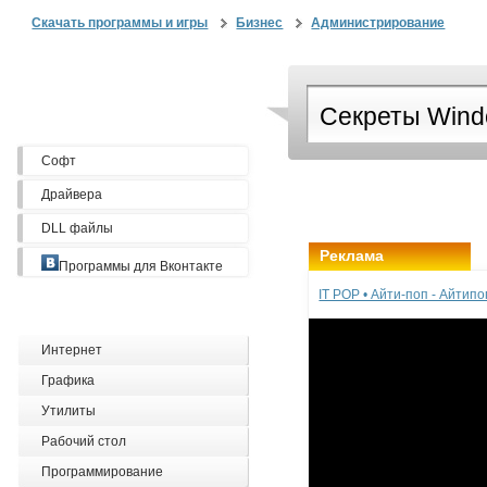
Скачать программы и игры
Бизнес
Администрирование
Софт
Драйвера
DLL файлы
Реклама
Программы для Вконтакте
IT POP • Айти-поп - Айтип
Интернет
Графика
Утилиты
Рабочий стол
Программирование