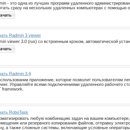
min - это одна из лучших программ удаленного администрирова
отать сразу на нескольких удаленных компьютерах с помощью о
чать Radmin 3 viewer
in viewer 3.0 (rus) со встроенным крэком, автоматической уст
чать Radmin 3.4
 использовании приложение, которое позволит пользователям л
ewer. Управляйте всеми подключениями удаленного рабочего ст
T framework.
чать RoboTask
оматизировать любую комбинацию задач на вашем компьютере, н
емещения или резервного копирования файлов, отправку электро
чу, а также сложные системы, включающие условные операторы 