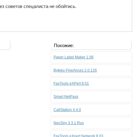
з советов спецалиста не обойтись.
Похожие:
Paper Label Maker 1.06
Byteko FineAnces 2.0.126
FaxTools eXPert 8.01
Smart NetPass
CallStation 4.4.0
NeoSpy 3.3.1 Rus
FaxTools eXpert Network 8.03