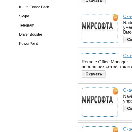
K-Lite Codec Pack
Скач
Skype
Rad
Telegram
уме
Вме
Driver Booster
PowerPoint
Скач
Remote Office Manager 
небольших сетей, так и
Скач
Nav
упр
Скач