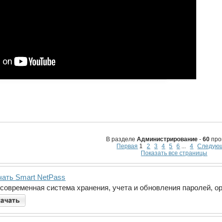
В разделе
Администрирование
-
60
про
Первая
1
2
3
4
5
6
...
4
Следую
Показать все страницы
чать Smart NetPass
 современная система хранения, учета и обновления паролей, о