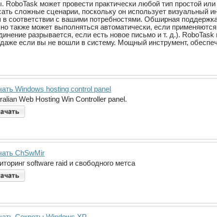
 RoboTask может провести практически любой тип простой или
ать сложные сценарии, поскольку он использует визуальный ин
 в соответствии с вашими потребностями. Обширная поддержка
 но также может выполняться автоматически, если применяютс
динение разрывается, если есть новое письмо и т. д.). RoboTas
 даже если вы не вошли в систему. Мощный инструмент, обеспе
ать Windows hosting control panel
ralian Web Hosting Win Controller panel.
чать ChSwMir
торинг software raid и свободного метса
чать Секреты Windows XP