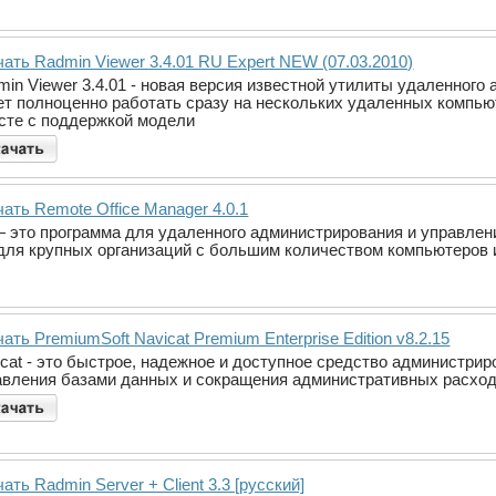
ать Radmin Viewer 3.4.01 RU Expert NEW (07.03.2010)
min Viewer 3.4.01 - новая версия известной утилиты удаленног
ет полноценно работать сразу на нескольких удаленных компью
сте с поддержкой модели
ать Remote Office Manager 4.0.1
— это программа для удаленного администрирования и управлен
 для крупных организаций с большим количеством компьютеров 
ать PremiumSoft Navicat Premium Enterprise Edition v8.2.15
icat - это быстрое, надежное и доступное средство администри
авления базами данных и сокращения административных расход
ать Radmin Server + Client 3.3 [русский]