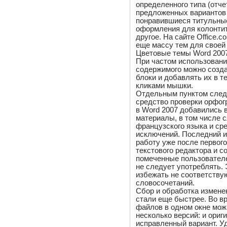
определенного типа (отчет
предложенных вариантов
понравившиеся титульные
оформления для колонтит
другое. На сайте Office.
еще массу тем для своей
Цветовые темы Word 200
При частом использовани
содержимого можно созд
блоки и добавлять их в т
кликами мышки.
Отдельным пунктом след
средство проверки орфог
в Word 2007 добавились 
материалы, в том числе 
французского языка и ср
исключений. Последний и
работу уже после первог
текстового редактора и с
помеченные пользовател
не следует употреблять. 
избежать не соответству
словосочетаний.
Сбор и обработка измене
стали еще быстрее. Во в
файлов в одном окне мож
несколько версий: и ориги
исправленный вариант. У