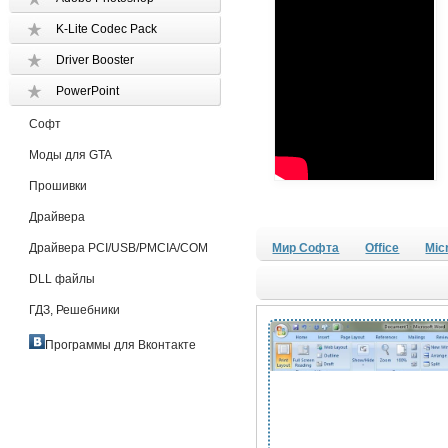
K-Lite Codec Pack
Driver Booster
PowerPoint
Софт
Моды для GTA
Прошивки
Драйвера
Драйвера PCI/USB/PMCIA/COM
Мир Софта
Office
Mic
DLL файлы
ГДЗ, Решебники
Программы для Вконтакте