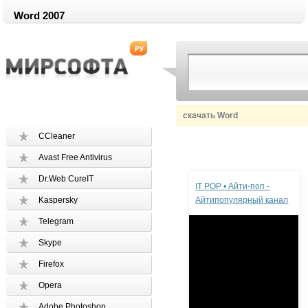
Word 2007
скачать Word
CCleaner
Avast Free Antivirus
Реклама
Dr.Web CureIT
IT POP • Айти-поп -
Kaspersky
Айтипопулярный канал
Telegram
Skype
Firefox
Opera
Adobe Photoshop