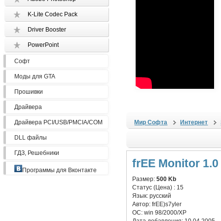
K-Lite Codec Pack
Driver Booster
PowerPoint
Софт
Моды для GTA
Прошивки
Драйвера
Драйвера PCI/USB/PMCIA/COM
Мир Софта
Интернет
DLL файлы
ГДЗ, Решебники
frEE Monitor 1.0
Программы для Вконтакте
Размер:
500 Kb
Статус (Цена) :
15
Язык:
русский
Автор:
frEE)s7yler
ОС:
win 98/2000/XP