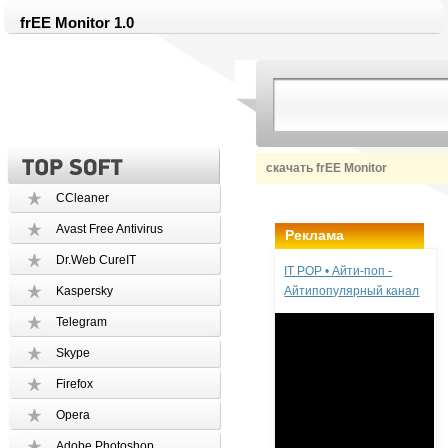
frEE Monitor 1.0
скачать frEE Monitor
CCleaner
Avast Free Antivirus
Реклама
Dr.Web CureIT
IT POP • Айти-поп -
Kaspersky
Айтипопулярный канал
Telegram
Skype
Firefox
Opera
Adobe Photoshop