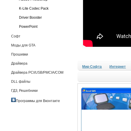
K-Lite Codec Pack
Driver Booster
PowerPoint
Софт
Моды для GTA
Прошивки
Драйвера
Мир Софта
Интернет
Драйвера PCI/USB/PMCIA/COM
DLL файлы
ГДЗ, Решебники
Программы для Вконтакте