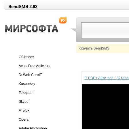
SendSMS 2.92
скачать SendSMS
CCleaner
Avast Free Antivirus
Реклама
Dr.Web CureIT
IT POP • Айти-поп - Айтип
Kaspersky
Telegram
Skype
Firefox
Opera
Adobe Photoshop