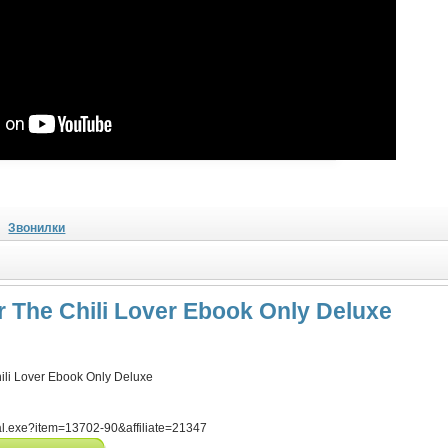
Звонилки
r The Chili Lover Ebook Only Deluxe
ili Lover Ebook Only Deluxe
al.exe?item=13702-90&affiliate=21347