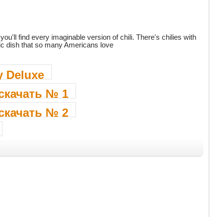
ou'll find every imaginable version of chili. There's chilies with
ssic dish that so many Americans love
y Deluxe
 скачать № 1
 скачать № 2