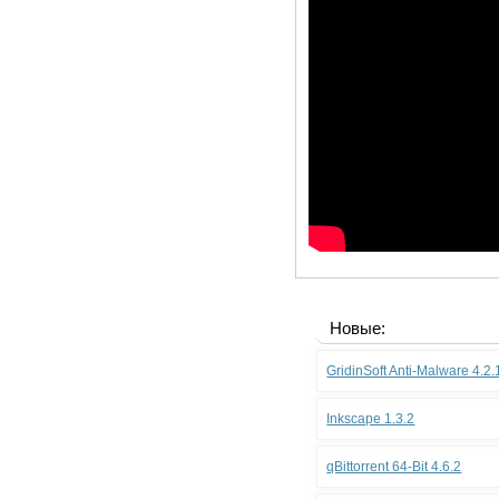
Новые:
GridinSoft Anti-Malware 4.2
Inkscape 1.3.2
qBittorrent 64-Bit 4.6.2