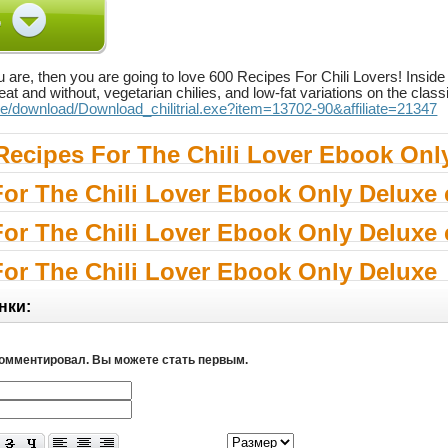
ou are, then you are going to love 600 Recipes For Chili Lovers! Inside y
at and without, vegetarian chilies, and low-fat variations on the cla
.e/download/Download_chilitrial.exe?item=13702-90&affiliate=21347
Recipes For The Chili Lover Ebook Onl
For The Chili Lover Ebook Only Deluxe
For The Chili Lover Ebook Only Deluxe
For The Chili Lover Ebook Only Deluxe
нки:
комментировал. Вы можете стать первым.