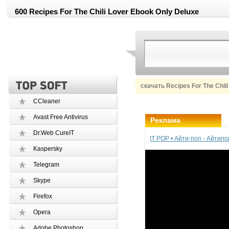
600 Recipes For The Chili Lover Ebook Only Deluxe
скачать Recipes For The Chil
CCleaner
Avast Free Antivirus
Реклама
Dr.Web CureIT
IT POP • Айти-поп - Айтип
Kaspersky
Telegram
Skype
Firefox
Opera
Adobe Photoshop