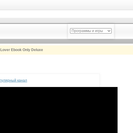
i Lover Ebook Only Deluxe
опулярный канал