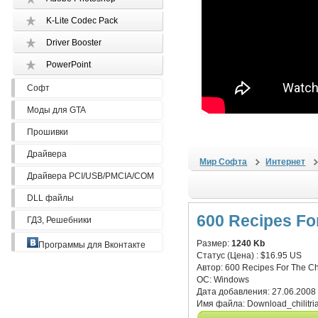
K-Lite Codec Pack
Driver Booster
PowerPoint
Софт
Моды для GTA
Прошивки
Драйвера
Мир Софта
Интернет
Драйвера PCI/USB/PMCIA/COM
DLL файлы
600 Recipes Fo
ГДЗ, Решебники
Размер:
1240 Kb
Программы для Вконтакте
Статус (Цена) :
$16.95 US
Автор:
600 Recipes For The Ch
ОС:
Windows
Дата добавления:
27.06.2008
Имя файла:
Download_chilitri