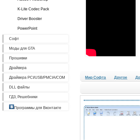
K-Lite Codec Pack
Driver Booster
PowerPoint
Софт
Моды для GTA
Прошивки
Драйвера
Драйвера PCI/USB/PMCIA/COM
Мир Софта
Другое
Др
DLL файлы
ГДЗ, Решебники
Программы для Вконтакте