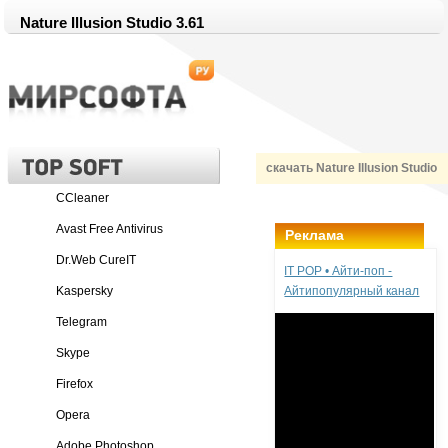
Nature Illusion Studio 3.61
скачать Nature Illusion Studio
CCleaner
Avast Free Antivirus
Реклама
Dr.Web CureIT
IT POP • Айти-поп -
Kaspersky
Айтипопулярный канал
Telegram
Skype
Firefox
Opera
Adobe Photoshop