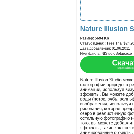
Nature Illusion 
Размер:
5694 Kb
Статус (Цена) :
Free Trial $24.9
Дата добавления:
01.06.2011
Имя файла:
NIStudioSetup.exe
Nature Illusion Studio мо
фотографии природы в р
анимации, используя виз
эффекты. Вы можете до
воды (поток, рябь, волны
изображения, используя 
рисования, которая превр
озеро в реалистичную фо
остальную фотографию н
того, вы можете добавля
эффекты, такие как снег 
анимированные объекты.