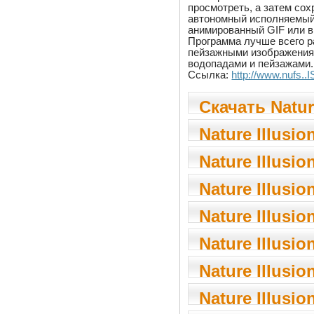
просмотреть, а затем сох
автономный исполняемый
анимированный GIF или 
Программа лучше всего р
пейзажными изображения
водопадами и пейзажами.
Ссылка:
http://www.nufs..
Скачать Natur
Studio 3.61
Nature Illusio
3.61
Nature Illusio
3.60
Nature Illusio
3.60
Nature Illusio
3.50
Nature Illusio
3.41
Nature Illusio
v3.41
Nature Illusio