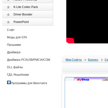
K-Lite Codec Pack
Driver Booster
PowerPoint
Софт
Моды для GTA
Прошивки
Драйвера
Драйвера PCI/USB/PMCIA/COM
Мир Софта
Бизнес
С
DLL файлы
ГДЗ, Решебники
Программы для Вконтакте