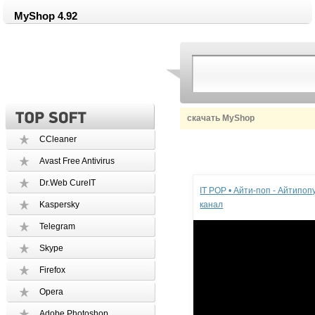
MyShop 4.92
скачать MyShop
CCleaner
Avast Free Antivirus
Реклама
Dr.Web CureIT
IT POP • Айти-поп - Айтипо
Kaspersky
канал
Telegram
Skype
Firefox
Opera
Adobe Photoshop