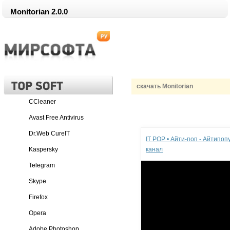
Monitorian 2.0.0
скачать Monitorian
CCleaner
Avast Free Antivirus
Реклама
Dr.Web CureIT
IT POP • Айти-поп - Айтипо
Kaspersky
канал
Telegram
Skype
Firefox
Opera
Adobe Photoshop