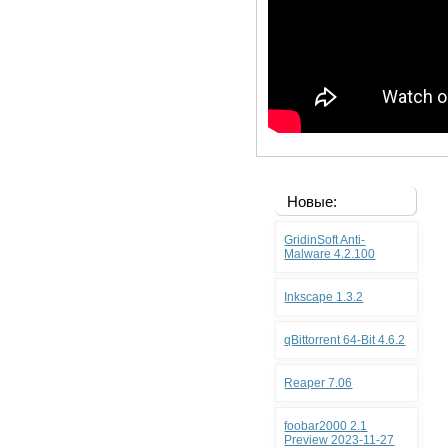
Новые:
GridinSoft Anti-
Malware 4.2.100
Inkscape 1.3.2
qBittorrent 64-Bit 4.6.2
Reaper 7.06
foobar2000 2.1
Preview 2023-11-27