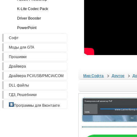
K-Lite Codec Pack
Driver Booster
PowerPoint
Софт
Моды для GTA
Прошивки
Драйвера
Драйвера PCI/USB/PMCIA/COM
Мир Софта
Другое
Др
DLL файлы
ГДЗ, Решебники
Программы для Вконтакте