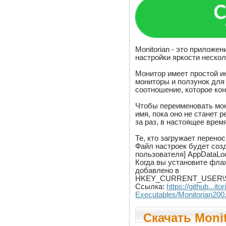
Monitorian - это приложе
настройки яркости неско
Монитор имеет простой и
мониторы и ползунок для
соотношение, которое ко
Чтобы переименовать мон
имя, пока оно не станет
за раз, в настоящее врем
Те, кто загружает перено
Файл настроек будет соз
пользователя] AppDataLoc
Когда вы установите флаж
добавлено в
HKEY_CURRENT_USER\Soft
Ссылка:
https://github...it
Executables/Monitorian200.
Скачать Monit