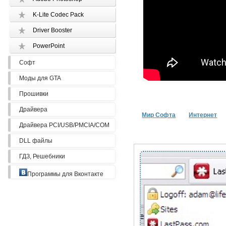
K-Lite Codec Pack
Driver Booster
PowerPoint
Софт
Моды для GTA
Прошивки
Драйвера
Мир Софта
Интернет
Драйвера PCI/USB/PMCIA/COM
DLL файлы
ГДЗ, Решебники
Программы для Вконтакте