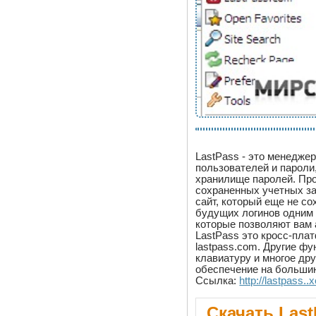
LastPass - это менедже
пользователей и пароли
хранилище паролей. Про
сохраненных учетных за
сайт, который еще не с
будущих логинов одним 
которые позволяют вам 
LastPass это кросс-пла
lastpass.com. Другие ф
клавиатуру и многое др
обеспечение на больши
Ссылка:
http://lastpass..
Скачать Last