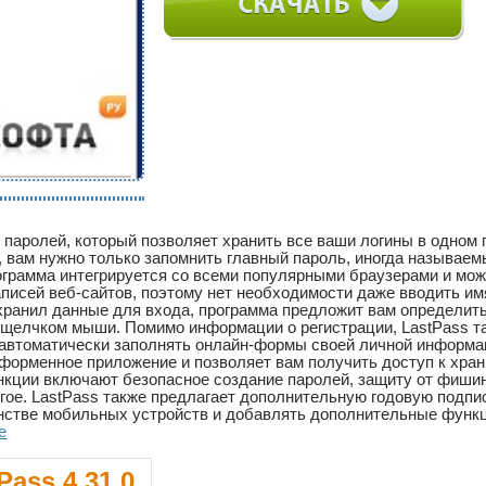
р паролей, который позволяет хранить все ваши логины в одном
, вам нужно только запомнить главный пароль, иногда называе
грамма интегрируется со всеми популярными браузерами и мож
писей веб-сайтов, поэтому нет необходимости даже вводить имя 
охранил данные для входа, программа предложит вам определи
щелчком мыши. Помимо информации о регистрации, LastPass т
автоматически заполнять онлайн-формы своей личной информацие
тформенное приложение и позволяет вам получить доступ к хран
ункции включают безопасное создание паролей, защиту от фишинг
угое. LastPass также предлагает дополнительную годовую подпи
нстве мобильных устройств и добавлять дополнительные функц
xe
Pass 4.31.0