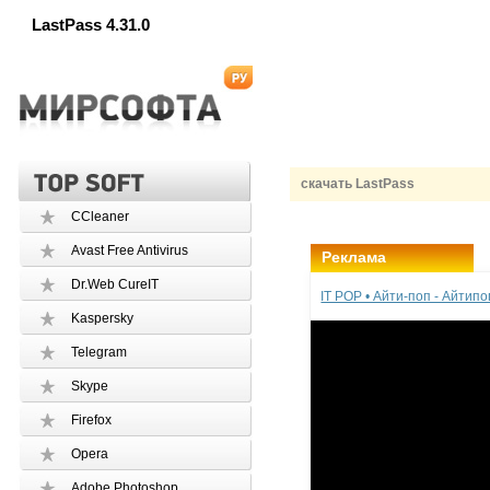
LastPass 4.31.0
скачать LastPass
CCleaner
Avast Free Antivirus
Реклама
Dr.Web CureIT
IT POP • Айти-поп - Айтип
Kaspersky
Telegram
Skype
Firefox
Opera
Adobe Photoshop