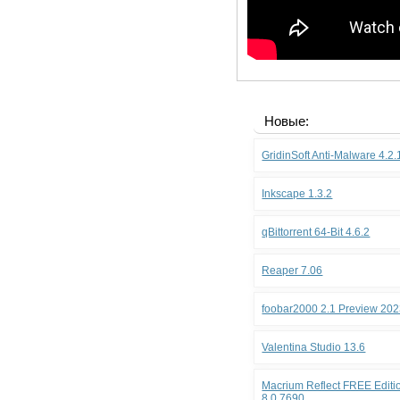
Новые:
GridinSoft Anti-Malware 4.2
Inkscape 1.3.2
qBittorrent 64-Bit 4.6.2
Reaper 7.06
foobar2000 2.1 Preview 202
Valentina Studio 13.6
Macrium Reflect FREE Editio
8.0.7690