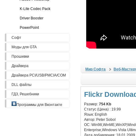
K-Lite Codec Pack
Driver Booster
PowerPoint
Софт
Моды для GTA
Прошивки
Драйвера
Мир Софта
Веб-Мастер
Драйвера PCI/USB/PMCIA/COM
DLL файлы
Flickr Download
ГДЗ, Решебники
Размер:
754 Kb
Программы для Вконтакте
Статус (Цена) :
19.99
Язык:
English
Автор:
Peter Sobol
ОС:
Win98,WinME,WinXP,Windo
Enterprise,Windows Vista Ult
Дата добавления:
18.01.2009