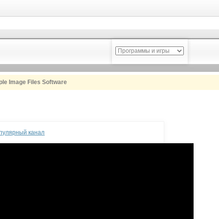
ple Image Files Software
опулярный канал