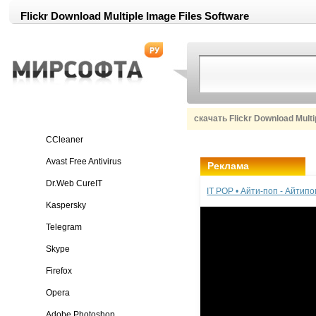
Flickr Download Multiple Image Files Software
скачать Flickr Download Multi
CCleaner
Avast Free Antivirus
Реклама
Dr.Web CureIT
IT POP • Айти-поп - Айтип
Kaspersky
Telegram
Skype
Firefox
Opera
Adobe Photoshop