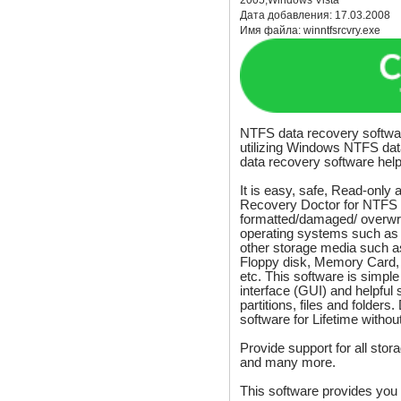
2005,Windows Vista
Дата добавления:
17.03.2008
Имя файла:
winntfsrcvry.exe
NTFS data recovery softwar
utilizing Windows NTFS data
data recovery software hel
It is easy, safe, Read-only
Recovery Doctor for NTFS re
formatted/damaged/ overwri
operating systems such as
other storage media such as
Floppy disk, Memory Card
etc. This software is simple
interface (GUI) and helpful so
partitions, files and folder
software for Lifetime withou
Provide support for all stor
and many more.
This software provides you 