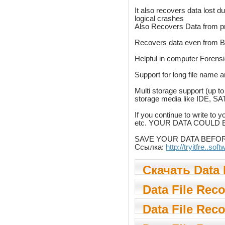
It also recovers data lost d
logical crashes
Also Recovers Data from pre
Recovers data even from B
Helpful in computer Forens
Support for long file name a
Multi storage support (up t
storage media like IDE, SA
If you continue to write to y
etc. YOUR DATA COULD
SAVE YOUR DATA BEFORE
Ссылка:
http://tryitfre..so
Скачать Data 
Data File Rec
Data File Rec