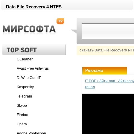
Data File Recovery 4 NTFS
скачать Data File Recovery NT
CCleaner
Avast Free Antivirus
Реклама
Dr.Web CureIT
IT POP • Айти-поп - Айтипо
Kaspersky
канал
Telegram
Skype
Firefox
Opera
Adobe Photoshop