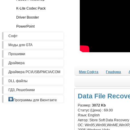
K-Lite Codec Pack
Driver Booster
PowerPoint
Софт
Моды для GTA
Прошивки
Драйвера
Драйвера PCI/USB/PMCIA/COM
Мир Софта
Графика
DLL файлы
ГДЗ, Решебники
Data File Recov
Программы для Вконтакте
Размер:
3072 Kb
Статус (Цена) :
69.00
Язык:
English
Автор:
Store Soft Data Recovery
ОС:
Win95,Win98,WinME,WinXP,