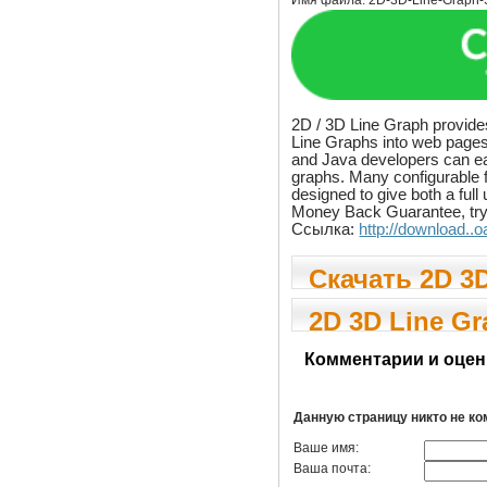
Имя файла:
2D-3D-Line-Graph-S
2D / 3D Line Graph provides 
Line Graphs into web pages
and Java developers can eas
graphs. Many configurable 
designed to give both a full
Money Back Guarantee, try i
Ссылка:
http://download..
Скачать 2D 3D
free try 3.3
2D 3D Line Gra
Комментарии и оцен
Данную страницу никто не к
Ваше имя:
Ваша почта: