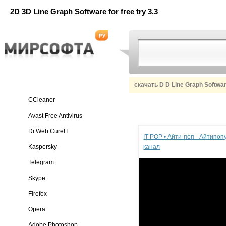
2D 3D Line Graph Software for free try 3.3
скачать D D Line Graph Softwa
CCleaner
Avast Free Antivirus
Реклама
Dr.Web CureIT
IT POP • Айти-поп - Айтипо
Kaspersky
канал
Telegram
Skype
Firefox
Opera
Adobe Photoshop