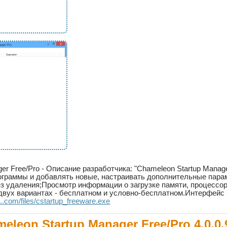
ger Free/Pro - Описание разработчика: "Chameleon Startup Mana
ограммы и добавлять новые, настраивать дополнительные пар
з удаления;Просмотр информации о загрузке памяти, процессор
двух вариантах - бесплатном и условно-бесплатном.Интерфейс
..com/files/cstartup_freeware.exe
eleon Startup Manager Free/Pro 4.0.0.