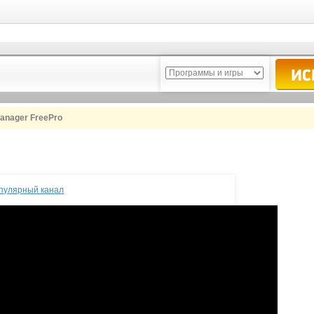
anager FreePro
опулярный канал