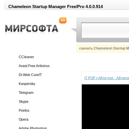
Chameleon Startup Manager Free/Pro 4.0.0.914
скачать Chameleon Startup M
CCleaner
Avast Free Antivirus
Реклама
Dr.Web CureIT
IT POP • Айти-поп - Айтип
Kaspersky
Telegram
Skype
Firefox
Opera
Adobe Photoshop