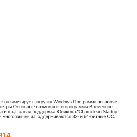
ger оптимизирует загрузку Windows.Программа позволяет
аметры.Основные возможности программы:Временное
а и др.;Полная поддержка Юникода."Chameleon Startup
 - многоязычный.Поддерживаются 32- и 64-битные ОС.
914