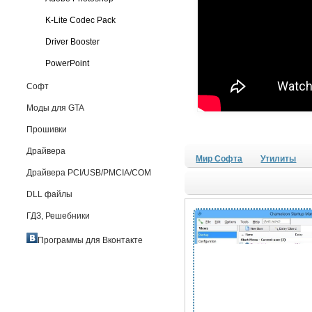
K-Lite Codec Pack
Driver Booster
PowerPoint
Софт
Моды для GTA
Прошивки
Драйвера
Мир Софта
Утилиты
Драйвера PCI/USB/PMCIA/COM
DLL файлы
ГДЗ, Решебники
Программы для Вконтакте