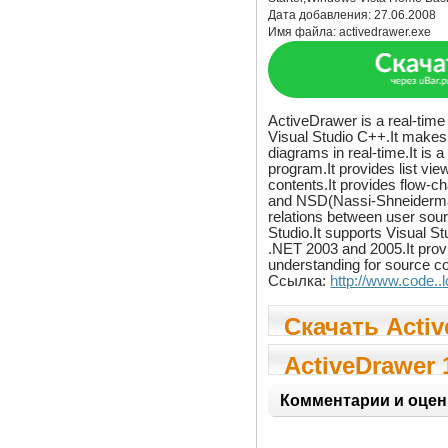
Дата добавления:
27.06.2008
Имя файла:
activedrawer.exe
ActiveDrawer is a real-time
Visual Studio C++.It makes
diagrams in real-time.It is 
program.It provides list vi
contents.It provides flow-c
and NSD(Nassi-Shneiderma
relations between user sou
Studio.It supports Visual S
.NET 2003 and 2005.It prov
understanding for source c
Ссылка:
http://www.code..
Скачать Acti
1.8.7
ActiveDrawer 
Комментарии и оцен