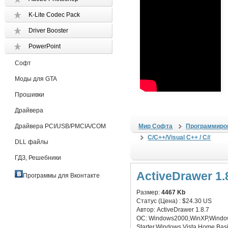
K-Lite Codec Pack
Driver Booster
PowerPoint
Софт
Моды для GTA
Прошивки
Драйвера
Драйвера PCI/USB/PMCIA/COM
Мир Софта
Программиро
C/C++/Visual C++ / C#
DLL файлы
ГДЗ, Решебники
ActiveDrawer 1.
Программы для Вконтакте
Размер:
4467 Kb
Статус (Цена) :
$24.30 US
Автор:
ActiveDrawer 1.8.7
ОС:
Windows2000,WinXP,Windo
Starter,Windows Vista Home Bas