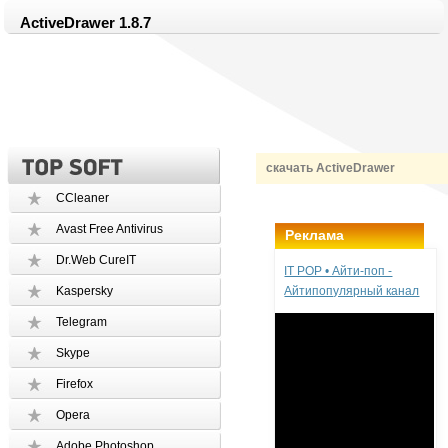
ActiveDrawer 1.8.7
скачать ActiveDrawer
CCleaner
Avast Free Antivirus
Реклама
Dr.Web CureIT
IT POP • Айти-поп -
Kaspersky
Айтипопулярный канал
Telegram
Skype
Firefox
Opera
Adobe Photoshop