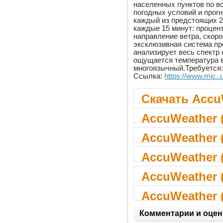
населенных пунктов по в
погодных условий и прогн
каждый из предстоящих 2
каждые 15 минут: процен
направление ветра, скоро
эксклюзивная система пр
анализирует весь спектр 
ощущается температура в
многоязычный.Требуется:
Ссылка:
https://www.mic..
Скачать Accu
AccuWeather 
AccuWeather (
AccuWeather (
AccuWeather (
AccuWeather (
Комментарии и оцен