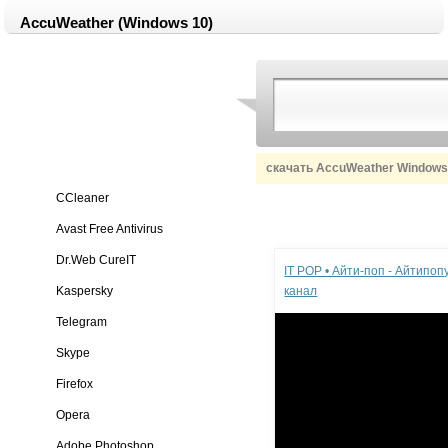
AccuWeather (Windows 10)
скачать AccuWeather Window
CCleaner
Avast Free Antivirus
Реклама
Dr.Web CureIT
IT POP • Айти-поп - Айтипо
Kaspersky
канал
Telegram
Skype
Firefox
Opera
Adobe Photoshop