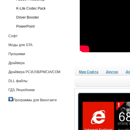
K-Lite Codec Pack
Driver Booster
PowerPoint
Софт
Моды для GTA
Прошивки
Драйвера
Драйвера PCI/USB/PMCIA/COM
Мир Софта
Другое
Др
DLL файлы
ГДЗ, Решебники
Программы для Вконтакте