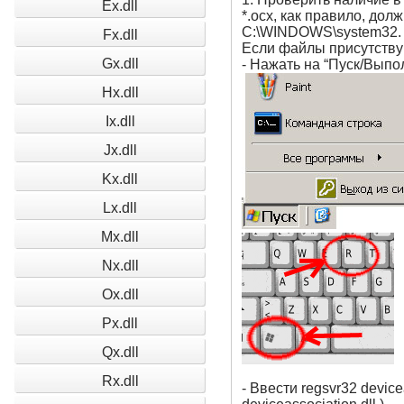
Ex.dll
*.ocx, как правило, до
C:\WINDOWS\system32.
Fx.dll
Если файлы присутствую
Gx.dll
- Нажать на “Пуск/Выпо
Hx.dll
Ix.dll
Jx.dll
Kx.dll
Lx.dll
Mx.dll
Nx.dll
Ox.dll
Px.dll
Qx.dll
Rx.dll
- Ввести regsvr32 device