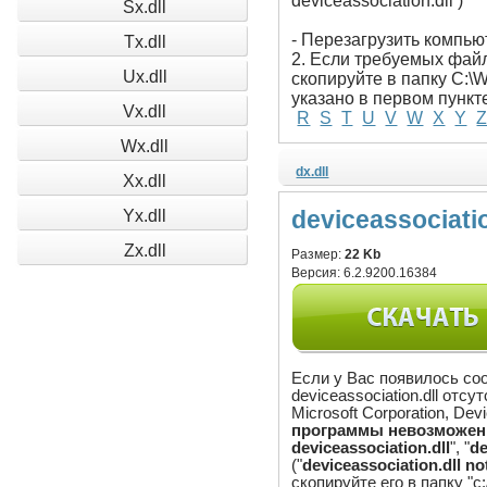
deviceassociation.dll )
Sx.dll
- Перезагрузить компью
Tx.dll
2. Если требуемых файло
Ux.dll
скопируйте в папку C:\
указано в первом пункт
Vx.dll
R
S
T
U
V
W
X
Y
Wx.dll
dx.dll
Xx.dll
Yx.dll
deviceassociatio
Zx.dll
Размер:
22 Kb
Версия:
6.2.9200.16384
Если у Вас появилось со
deviceassociation.dll отс
Microsoft Corporation, Devi
программы невозможен, 
deviceassociation.dll
", "
de
("
deviceassociation.dll no
скопируйте его в папку "