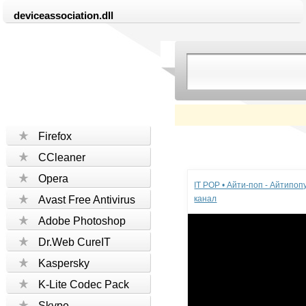
deviceassociation.dll
Firefox
CCleaner
Реклама
Opera
IT POP • Айти-поп - Айтипо
Avast Free Antivirus
канал
Adobe Photoshop
Dr.Web CureIT
Kaspersky
K-Lite Codec Pack
Skype