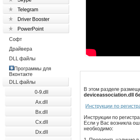
Telegram
Driver Booster
PowerPoint
Софт
Драйвера
DLL файлы
Программы для
Вконтакте
DLL файлы
В этом разделе размещ
0-9.dll
deviceassociation.dll 
Ax.dll
Инструкции по регистр
Bx.dll
Инструкции по регистрац
Cx.dll
Если у Вас возникла оши
необходимо:
Dx.dll
1. Проверить наличие в