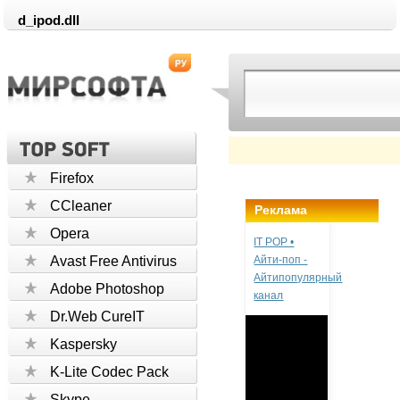
d_ipod.dll
Firefox
CCleaner
Реклама
Opera
IT POP •
Avast Free Antivirus
Айти-поп -
Айтипопулярный
Adobe Photoshop
канал
Dr.Web CureIT
Kaspersky
K-Lite Codec Pack
Skype