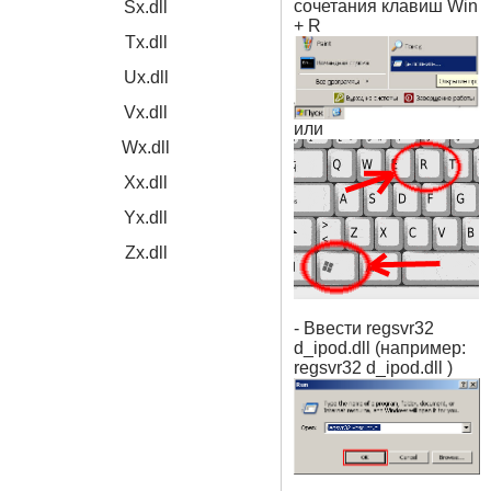
сочетания клавиш Win
Sx.dll
+ R
Tx.dll
Ux.dll
Vx.dll
или
Wx.dll
Xx.dll
Yx.dll
Zx.dll
- Ввести regsvr32
d_ipod.dll (например:
regsvr32 d_ipod.dll )