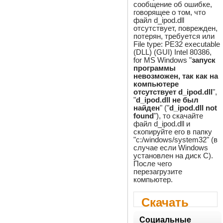
сообщение об ошибке,
говорящее о том, что
файл d_ipod.dll
отсутствует, поврежден,
потерян, требуется или
File type: PE32 executable
(DLL) (GUI) Intel 80386,
for MS Windows "
запуск
программы
невозможен, так как на
компьютере
отсутствует d_ipod.dll
",
"
d_ipod.dll не был
найден
" ("
d_ipod.dll not
found
"), то скачайте
файл d_ipod.dll и
скопируйте его в папку
"c:/windows/system32" (в
случае если Windows
установлен на диск C).
После чего
перезагрузите
компьютер.
Скачать
d_ipod.dll
Социальные