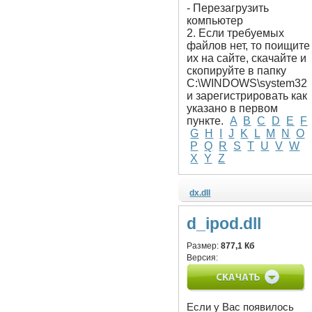
- Перезагрузить
компьютер
2. Если требуемых
файлов нет, то поищите
их на сайте, скачайте и
скопируйте в папку
C:\WINDOWS\system32
и зарегистрировать как
указано в первом
пункте.
A
B
C
D
E
F
G
H
I
J
K
L
M
N
O
P
Q
R
S
T
U
V
W
X
Y
Z
dx.dll
d_ipod.dll
Размер:
877,1 Кб
Версия:
Если у Вас появилось