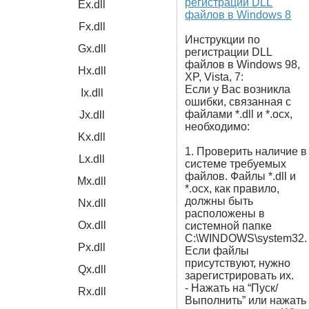
регистрации DLL
Ex.dll
файлов в Windows 8
Fx.dll
Инструкции по
Gx.dll
регистрации DLL
файлов в Windows 98,
Hx.dll
XP, Vista, 7:
Если у Вас возникла
Ix.dll
ошибки, связанная с
файлами *.dll и *.ocx,
Jx.dll
необходимо:
Kx.dll
1. Проверить наличие в
Lx.dll
системе требуемых
файлов. Файлы *.dll и
Mx.dll
*.ocx, как правило,
должны быть
Nx.dll
расположены в
Ox.dll
системной папке
C:\WINDOWS\system32.
Px.dll
Если файлы
присутствуют, нужно
Qx.dll
зарегистрировать их.
- Нажать на “Пуск/
Rx.dll
Выполнить” или нажать