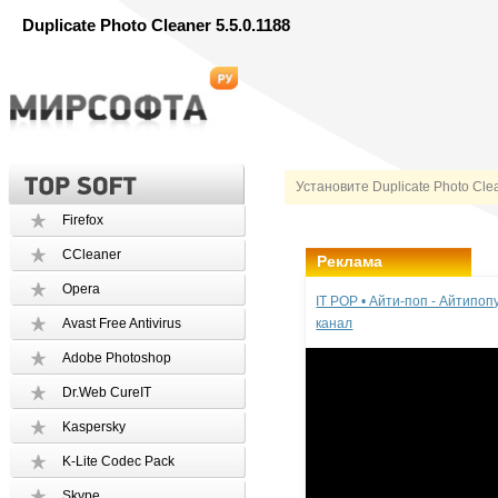
Duplicate Photo Cleaner 5.5.0.1188
Установите Duplicate Photo Cle
Firefox
CCleaner
Реклама
Opera
IT POP • Айти-поп - Айтипо
Avast Free Antivirus
канал
Adobe Photoshop
Dr.Web CureIT
Kaspersky
K-Lite Codec Pack
Skype