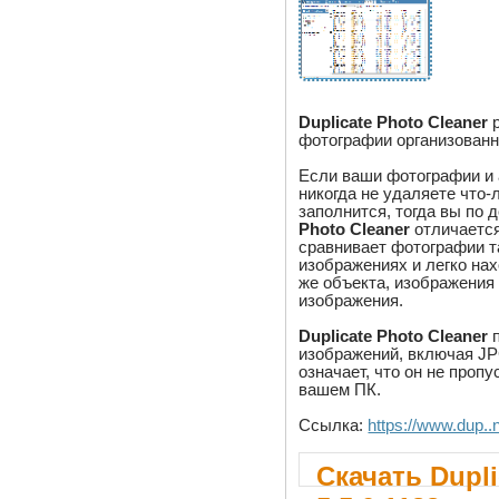
Duplicate Photo Cleaner
р
фотографии организованн
Если ваши фотографии и 
никогда не удаляете что-
заполнится, тогда вы по 
Photo Cleaner
отличается
сравнивает фотографии та
изображениях и легко нах
же объекта, изображения
изображения.
Duplicate Photo Cleaner
п
изображений, включая JPG
означает, что он не проп
вашем ПК.
Ссылка:
https://www.dup..
Скачать Dupli