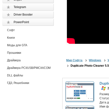
Telegram
Driver Booster
PowerPoint
Софт
Книги
Моды для GTA
Прошивки
Драйвера
Мир Софта
Windows
Duplicate Photo Cleaner 5.5
Драйвера PCI/USB/PMCIA/COM
DLL файлы
ГДЗ, Решебники
Dupli
Разме
Статус
Дата 
Имя ф