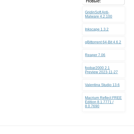
Новые:
GridinSoft Anti-
Malware 4.2.100
Inkscape 1.3.2
qBittorrent 64-Bit 4.6.2
Reaper 7.06
foobar2000 2.1
Preview 2023-11-27
Valentina Studio 13.6
Macrium Reflect FREE
Edition 8.1.7771 /
8.0.7690