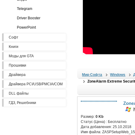
Telegram
Driver Booster
PowerPoint
Софт
Книги
Моды для GTA
Прошивки
Драйвера
Мир Софта
Windows
ZoneAlarm Extreme Securit
Драйвера PCI/USB/PMCIA/COM
DLL файлы
ГДЗ, Решебники
ZoneA
Размер:
0 Kb
Статус (Цена) :
Бесплатно
Дата добавления:
25.10.2018
Имя файла:
ZASPSetupWeb_15