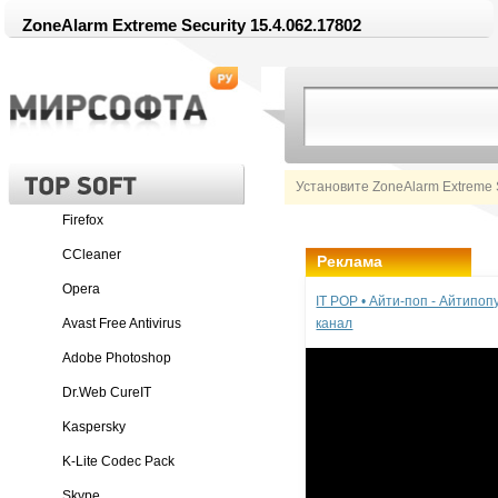
ZoneAlarm Extreme Security 15.4.062.17802
Установите ZoneAlarm Extreme S
Firefox
CCleaner
Реклама
Opera
IT POP • Айти-поп - Айтипо
Avast Free Antivirus
канал
Adobe Photoshop
Dr.Web CureIT
Kaspersky
K-Lite Codec Pack
Skype