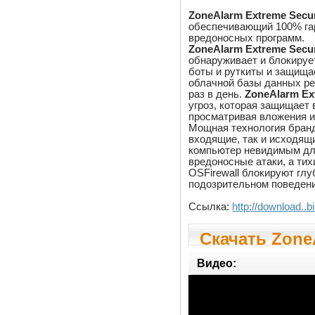
ZoneAlarm Extreme Secur
обеспечивающий 100% гар
вредоносных программ.
ZoneAlarm Extreme Secur
обнаруживает и блокируе
боты и руткиты и защища
облачной базы данных ре
раз в день.
ZoneAlarm Ex
угроз, которая защищает 
просматривая вложения и
Мощная технология бранд
входящие, так и исходящ
компьютер невидимым для 
вредоносные атаки, а ти
OSFirewall блокируют гл
подозрительном поведени
Ссылка:
http://download.
Скачать Zone
15.4.062.1780
Видео: