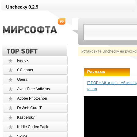
Unchecky 0.2.9
Установите Unchecky на русско
Firefox
CCleaner
Реклама
Opera
IT POP • Айти-поп - Айтипо
Avast Free Antivirus
канал
Adobe Photoshop
Dr.Web CureIT
Kaspersky
K-Lite Codec Pack
Skype