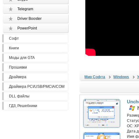
Telegram
Driver Booster
PowerPoint
Софт
Книги
Моды для GTA
Прошивки
Драйвера
Мир Софта
Windows
Драйвера PCI/USB/PMCIA/COM
DLL файлы
Unche
ГДЗ, Решебники
Разме
Статус
ОС:
XP
Дата 
Имя ф