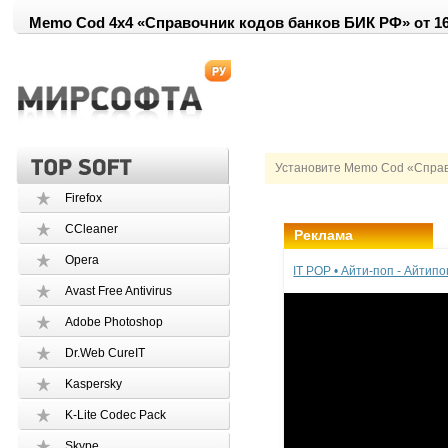
Memo Cod 4x4 «Справочник кодов банков БИК РФ» от 16.0
Установите Memo Cod «Справо
Firefox
CCleaner
Реклама
Opera
IT POP • Айти-поп - Айтип
Avast Free Antivirus
Adobe Photoshop
Dr.Web CureIT
Kaspersky
K-Lite Codec Pack
Skype