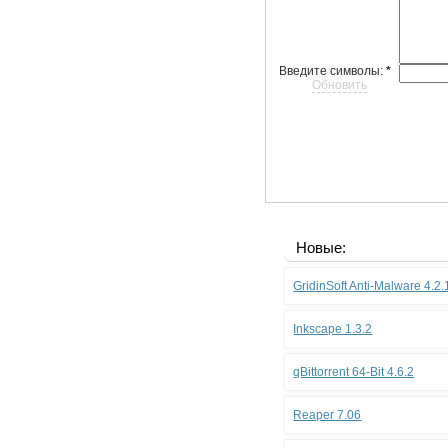
Введите символы:
*
Обновить
Новые:
GridinSoft Anti-Malware 4.2
Inkscape 1.3.2
qBittorrent 64-Bit 4.6.2
Reaper 7.06