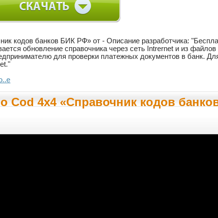
ик кодов банков БИК РФ» от - Описание разработчика: "Беспла
ается обновление справочника через сеть Intrernet и из файло
едпринимателю для проверки платежных документов в банк. Д
et."
..e
 Cod 4x4 «Справочник кодов банков 