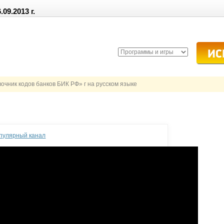
9.2013 г.
чник кодов банков БИК РФ» г на русском языке
опулярный канал