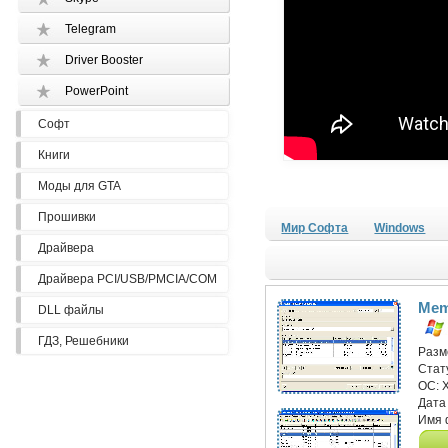
Telegram
Driver Booster
PowerPoint
Софт
Книги
Моды для GTA
Прошивки
Мир Софта
Windows
Драйвера
Драйвера PCI/USB/PMCIA/COM
Mem
DLL файлы
ГДЗ, Решебники
Разм
Стат
ОС:
Дата
Имя 