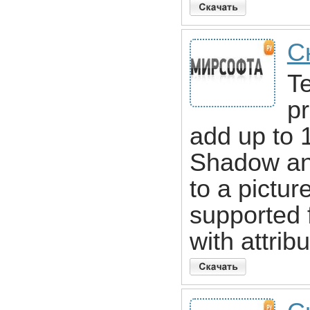
Ск
Te
p
add up to 1
Shadow and 
to a pictur
supported 
with attri