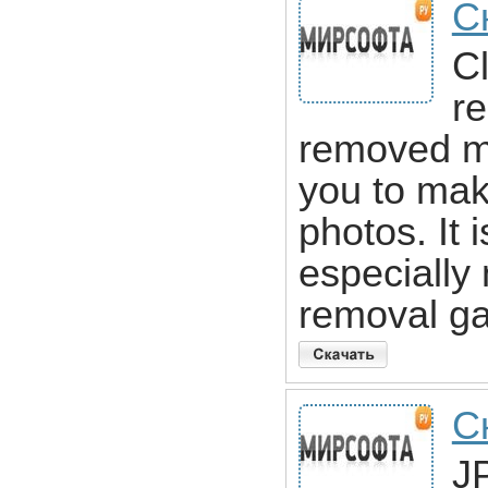
Ск
Cl
re
removed mo
you to mak
photos. It i
especially
removal ga
С
J