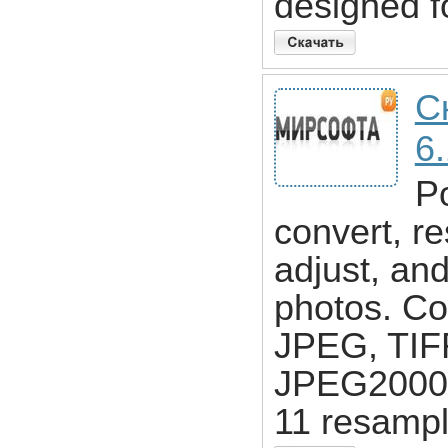
designed fo
С
6.
P
convert, re
adjust, an
photos. Co
JPEG, TIF
JPEG2000. 
11 resampl