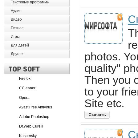
Текстовые программы
Аудио
С
Видео
Бизнес
Th
Игры
re
Для детей
photos. You
Другое
quality" ph
Then you 
Firefox
to your fr
CCleaner
Opera
Site etc.
Avast Free Antivirus
Adobe Photoshop
Dr.Web CureIT
С
Kaspersky