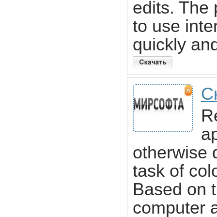
edits. The
to use inte
quickly an
С
Re
ap
otherwise 
task of col
Based on t
computer a