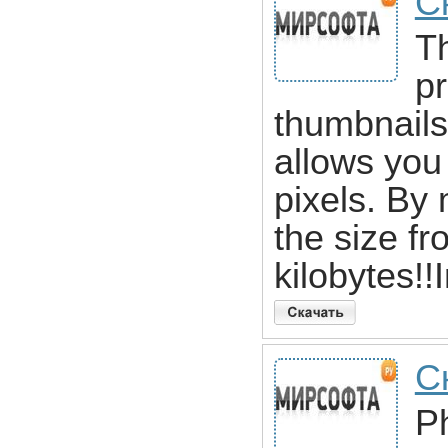
С
T
p
thumbnails 
allows you 
pixels. By
the size f
kilobytes!
С
P