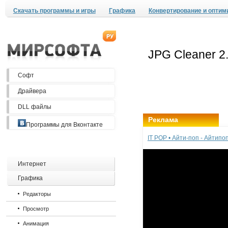
Скачать программы и игры
Графика
Конвертирование и оптим
Софт
Драйвера
DLL файлы
Реклама
Программы для Вконтакте
IT POP • Айти-поп - Айтип
Интернет
Графика
Редакторы
Просмотр
Анимация