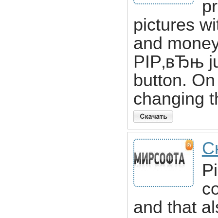
pr
pictures w
and money. 
РІР‚вЂњ jus
button. On 
changing t
С
Pi
c
and that a