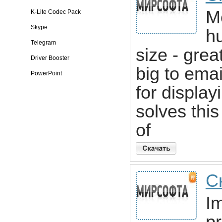
M
K-Lite Codec Pack
Skype
h
Telegram
size - great
Driver Booster
big to emai
PowerPoint
for displa
solves this
of
С
Im