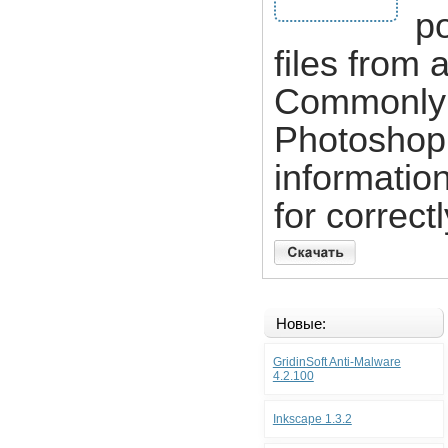
po
files from 
Commonly 
Photoshop 
information
for correct
Новые:
GridinSoft Anti-Malware
4.2.100
Inkscape 1.3.2