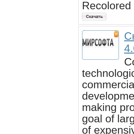
Recolored 
С
4
C
technologi
commercia
developmen
making prof
goal of la
of expensi