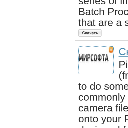
series of i
Batch Proc
that are a 
С
P
(f
to do some
commonly do
camera fil
onto your 