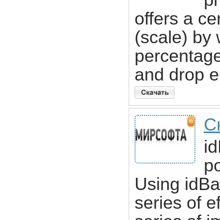
pr
offers a c
(scale) by 
percentage
and drop e
С
i
p
Using idBat
series of 