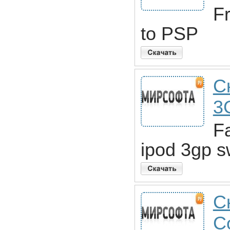
F
to PSP
С
3
Fa
ipod 3gp s
С
C