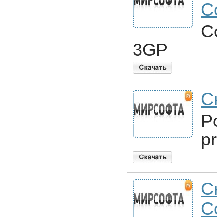
C
Co
3GP
С
P
p
С
C