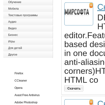
Обучение
С
Мобила
D
Текстовые программы
Аудио
H
Видео
editor.Fe
Бизнес
based des
Игры
Для детей
in one doc
Другое
anti-alias
corners)H
Firefox
HTML co
CCleaner
Opera
Avast Free Antivirus
С
Adobe Photoshop