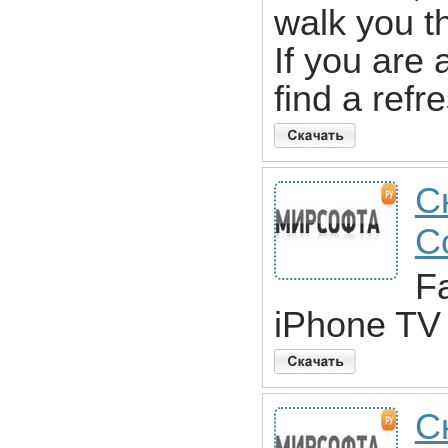
walk you th
If you are 
find a refr
С
C
Fa
iPhone TV
С