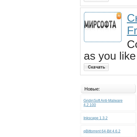
С
F
Co
as you like
Новые:
GridinSoft Anti-Malware
4.2.100
Inkscape 1.3.2
qBittorrent 64-Bit 4.6.2