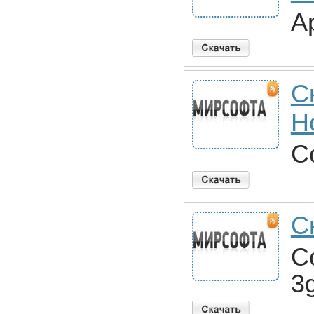
A
С
H
Co
С
C
3