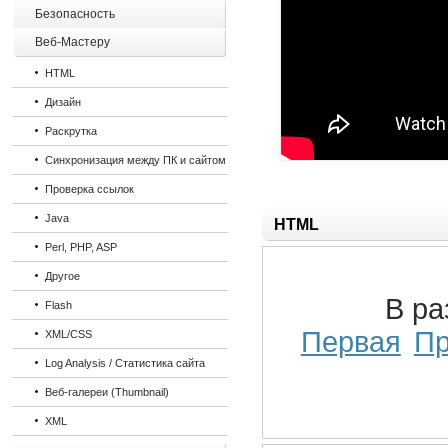
Безопасность
Веб-Мастеру
HTML
Дизайн
Раскрутка
Синхронизация между ПК и сайтом
Проверка ссылок
Java
HTML
Perl, PHP, ASP
Другое
В р
Flash
Первая
П
XML/CSS
Log Analysis / Статистика сайта
Веб-галереи (Thumbnail)
XML