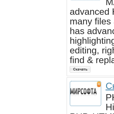
M
advanced H
many files 
has advan
highlightin
editing, ri
find & rep
С
PH
Hi