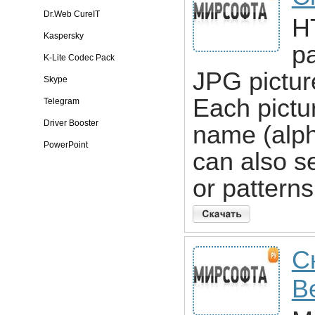
Dr.Web CureIT
H
Kaspersky
p
K-Lite Codec Pack
JPG picture
Skype
Each pictur
Telegram
Driver Booster
name (alph
PowerPoint
can also s
or patterns
С
B