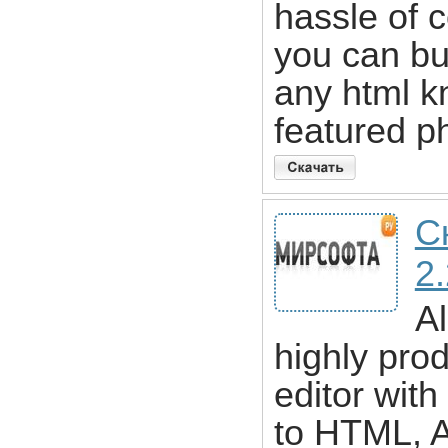
hassle of 
you can bu
any html k
featured p
С
2
Al
highly pro
editor with
to HTML, Al