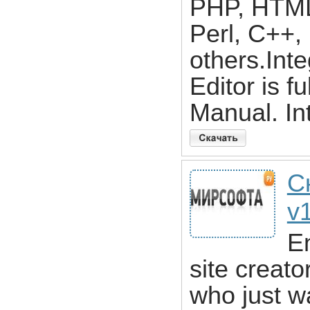
PHP, HTML
Perl, C++,
others.Int
Editor is f
Manual. In
С
v
E
site creato
who just w