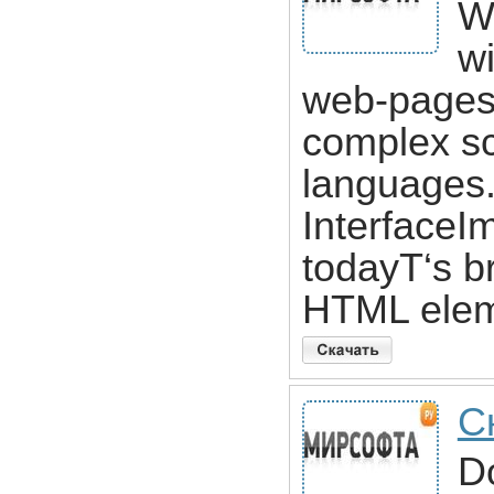
W
wi
web-pages 
complex sc
languages.
InterfaceI
todayТ‘s b
HTML ele
С
D