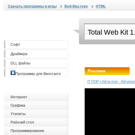
Скачать программы и игры
Веб-Мастеру
HTML
Софт
Драйвера
DLL файлы
Реклама
Программы для Вконтакте
IT POP • Айти-поп - Айтип
Интернет
Графика
Утилиты
Рабочий стол
Программирование