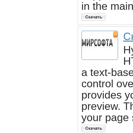
in the mai
С
Hy
HT
a text-base
control ov
provides y
preview. T
your page s