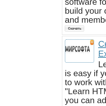
software f
build your
and member
С
E
L
is easy if
to work wit
"Learn HTM
you can add