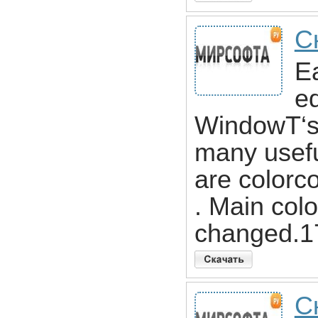
С
E
ed
WindowТ‘s
many usefu
are colorc
. Main colo
changed.17
С