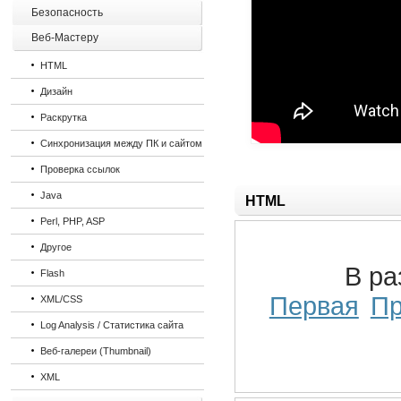
Безопасность
Веб-Мастеру
HTML
Дизайн
Раскрутка
Синхронизация между ПК и сайтом
Проверка ссылок
Java
HTML
Perl, PHP, ASP
Другое
В р
Flash
Первая
П
XML/CSS
Log Analysis / Статистика сайта
Веб-галереи (Thumbnail)
XML