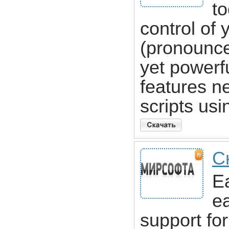
to
control of
(pronounce
yet powerfu
features n
scripts usi
С
E
ea
support for