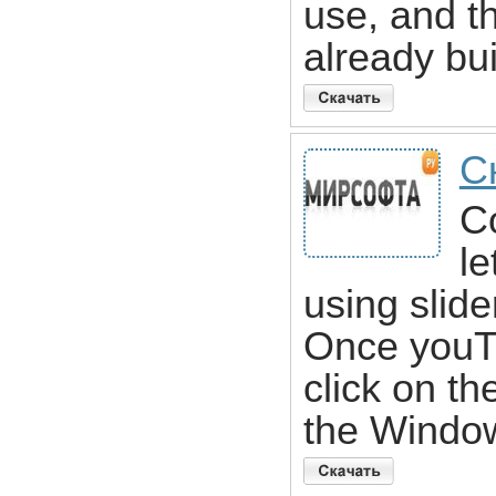
use, and t
already bui
С
Co
l
using slide
Once youТ‘
click on th
the Window