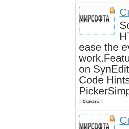
С
Sc
H
ease the 
work.Featu
on SynEdi
Code Hint
PickerSim
С