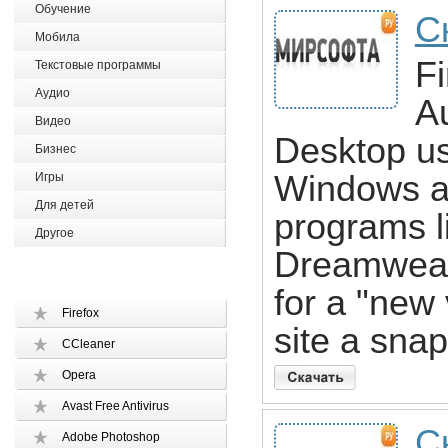
Обучение
С
Мобила
F
Текстовые программы
Аудио
A
Видео
Desktop us
Бизнес
Windows an
Игры
Для детей
programs l
Другое
Dreamweav
for a "new
Firefox
site a sna
CCleaner
Opera
Avast Free Antivirus
С
Adobe Photoshop