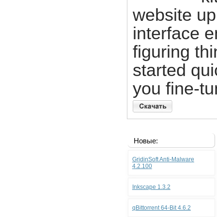
website up
interface 
figuring th
started qui
you fine-t
Новые:
GridinSoft Anti-Malware
4.2.100
Inkscape 1.3.2
qBittorrent 64-Bit 4.6.2