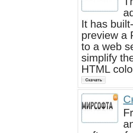
T
a
It has buil
preview a 
to a web se
simplify t
HTML color
С
Fr
a