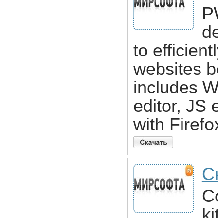
PW
de
to efficien
websites bo
includes 
editor, JS 
with Firefo
С
Co
ki