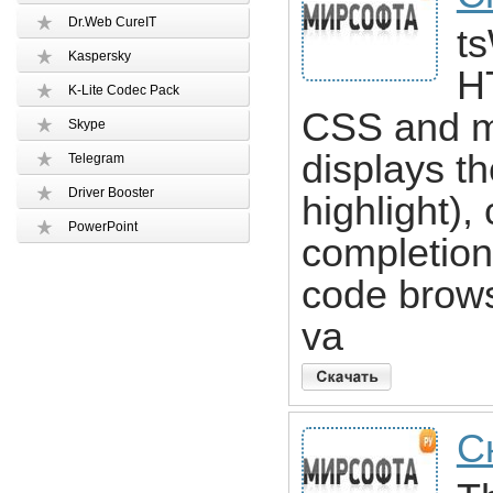
Dr.Web CureIT
ts
Kaspersky
H
K-Lite Codec Pack
CSS and ma
Skype
displays t
Telegram
Driver Booster
highlight),
PowerPoint
completion
code brow
va
С