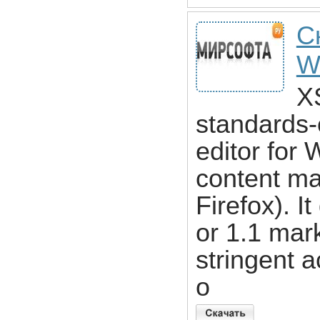
С
W
XS
standards
editor for
content ma
Firefox). 
or 1.1 mar
stringent a
o