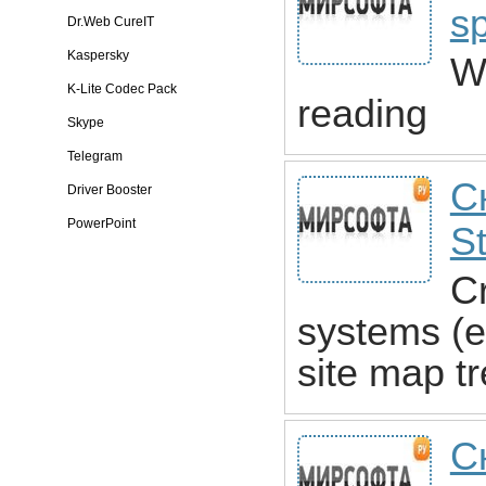
s
Dr.Web CureIT
Kaspersky
W
K-Lite Codec Pack
reading
Skype
Telegram
С
Driver Booster
PowerPoint
St
Cr
systems (
site map t
С