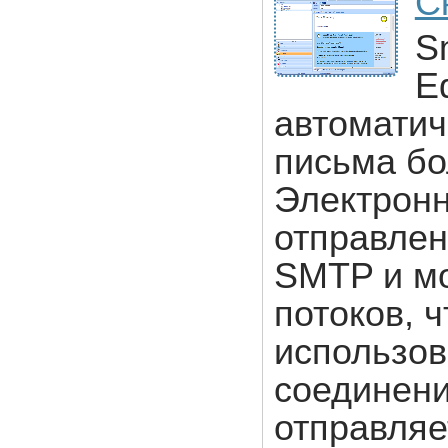
С
Sm
E
автоматич
письма бо
Электронн
отправлен
SMTP и мо
потоков, 
использов
соединени
отправляе