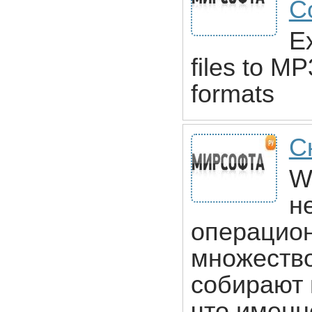
Co
Ex
files to 
formats
С
W
н
операцион
множество
собирают 
что именн