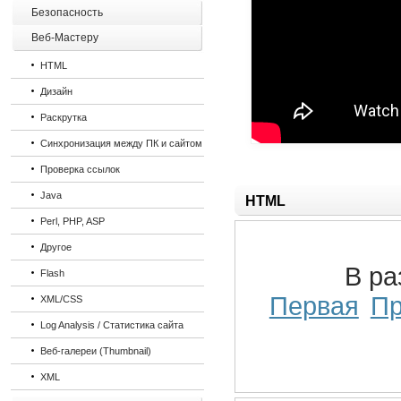
Безопасность
Веб-Мастеру
HTML
Дизайн
Раскрутка
Синхронизация между ПК и сайтом
Проверка ссылок
Java
HTML
Perl, PHP, ASP
Другое
В р
Flash
Первая
П
XML/CSS
Log Analysis / Статистика сайта
Веб-галереи (Thumbnail)
XML