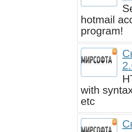
S
hotmail ac
program!
С
2
H
with syntax
etc
С