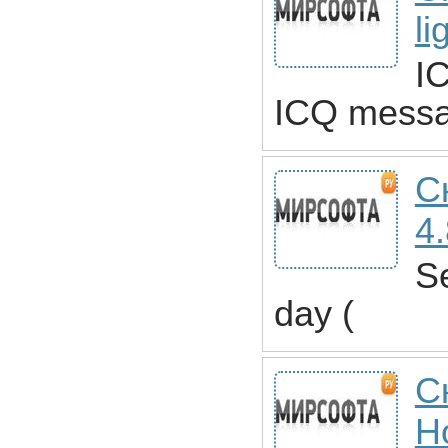
li
IC
ICQ messag
С
4
Se
day (
С
Ho