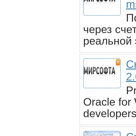
m
П
через сче
реальной 
С
2
Pr
Oracle for
developer