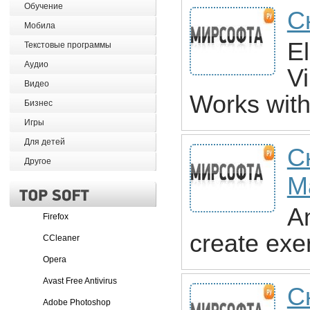
Обучение
Ск
Мобила
E
Текстовые программы
Аудио
V
Видео
Works wit
Бизнес
Игры
Для детей
С
Другое
M
A
Firefox
create exer
CCleaner
Opera
Avast Free Antivirus
С
Adobe Photoshop