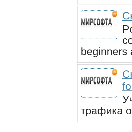
С
Po
c
beginners 
С
fo
У
трафика о