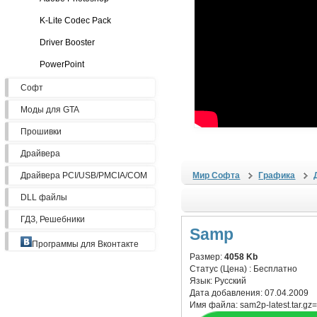
K-Lite Codec Pack
Driver Booster
PowerPoint
Софт
Моды для GTA
Прошивки
Драйвера
Драйвера PCI/USB/PMCIA/COM
Мир Софта
Графика
DLL файлы
ГДЗ, Решебники
Samp
Программы для Вконтакте
Размер:
4058 Kb
Статус (Цена) :
Бесплатно
Язык:
Русский
Дата добавления:
07.04.2009
Имя файла:
sam2p-latest.tar.gz