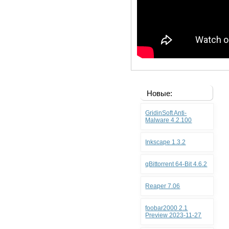
Новые:
GridinSoft Anti-
Malware 4.2.100
Inkscape 1.3.2
qBittorrent 64-Bit 4.6.2
Reaper 7.06
foobar2000 2.1
Preview 2023-11-27