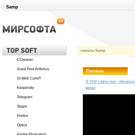
Samp
скачать Samp
CCleaner
Avast Free Antivirus
Реклама
Dr.Web CureIT
IT POP • Айти-поп - Айтипо
Kaspersky
канал
Telegram
Skype
Firefox
Opera
Adobe Photoshop