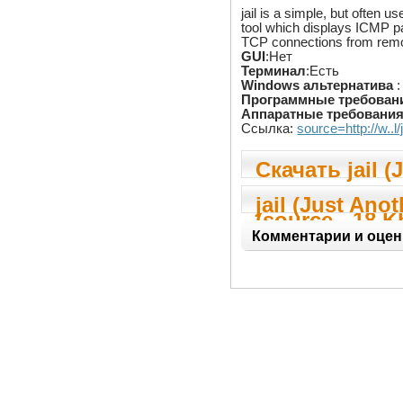
jail is a simple, but often u
tool which displays ICMP 
TCP connections from remo
GUI
:Нет
Терминал
:Есть
Windows альтернатива
:
Программные требован
Аппаратные требовани
Ссылка:
source=http://w..l/
Скачать jail (
Another IP Lo
jail (Just Anot
(source - 18 K
Logger)
Комментарии и оцен