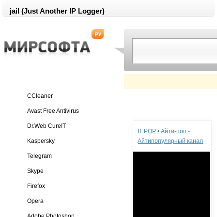
jail (Just Another IP Logger)
CCleaner
Avast Free Antivirus
Реклама
Dr.Web CureIT
IT POP • Айти-поп -
Kaspersky
Айтипопулярный канал
Telegram
Skype
Firefox
Opera
Adobe Photoshop