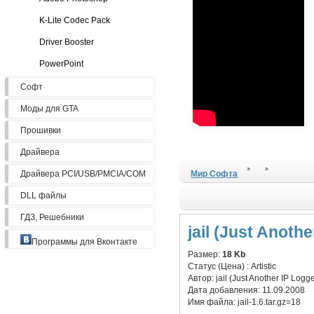
K-Lite Codec Pack
Driver Booster
PowerPoint
Софт
Моды для GTA
Прошивки
Драйвера
Драйвера PCI/USB/PMCIA/COM
Мир Софта
DLL файлы
ГДЗ, Решебники
jail (Just Anothe
Программы для Вконтакте
Размер:
18 Kb
Статус (Цена) :
Artistic
Автор:
jail (Just Another IP Logg
Дата добавления:
11.09.2008
Имя файла:
jail-1.6.tar.gz=18