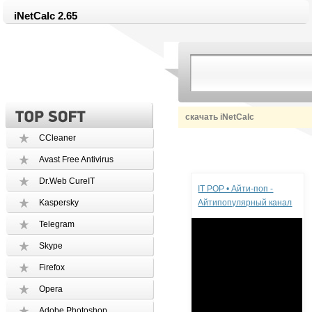
iNetCalc 2.65
скачать iNetCalc
CCleaner
Avast Free Antivirus
Реклама
Dr.Web CureIT
IT POP • Айти-поп -
Kaspersky
Айтипопулярный канал
Telegram
Skype
Firefox
Opera
Adobe Photoshop