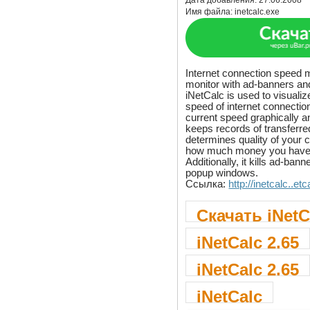
Дата добавления:
27.06.2008
Имя файла:
inetcalc.exe
Internet connection speed 
monitor with ad-banners an
iNetCalc is used to visualiz
speed of internet connection
current speed graphically an
keeps records of transferr
determines quality of your
how much money you have to
Additionally, it kills ad-ba
popup windows.
Ссылка:
http://inetcalc..et
Скачать iNetC
iNetCalc 2.65
iNetCalc 2.65
iNetCalc