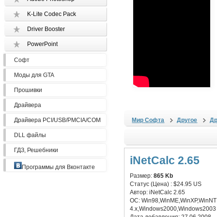
K-Lite Codec Pack
Driver Booster
PowerPoint
Софт
Моды для GTA
Прошивки
Драйвера
Драйвера PCI/USB/PMCIA/COM
Мир Софта
Другое
Др
DLL файлы
ГДЗ, Решебники
iNetCalc 2.65
Программы для Вконтакте
Размер:
865 Kb
Статус (Цена) :
$24.95 US
Автор:
iNetCalc 2.65
ОС:
Win98,WinME,WinXP,WinNT
4.x,Windows2000,Windows2003