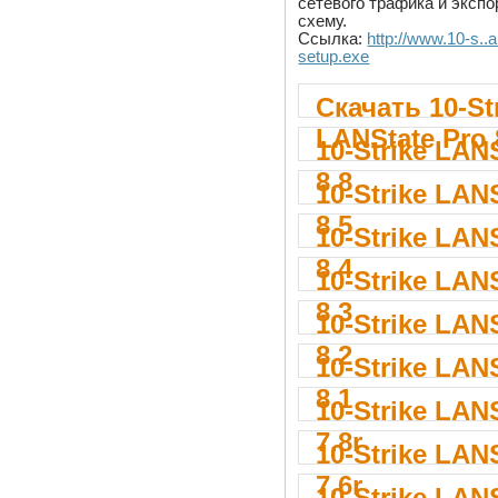
сетевого трафика и эксп
схему.
Ссылка:
http://www.10-s..a
setup.exe
Скачать 10-St
LANState Pro 
10-Strike LAN
8.8
10-Strike LAN
8.5
10-Strike LAN
8.4
10-Strike LAN
8.3
10-Strike LAN
8.2
10-Strike LAN
8.1
10-Strike LAN
7.8r
10-Strike LAN
7.6r
10-Strike LAN