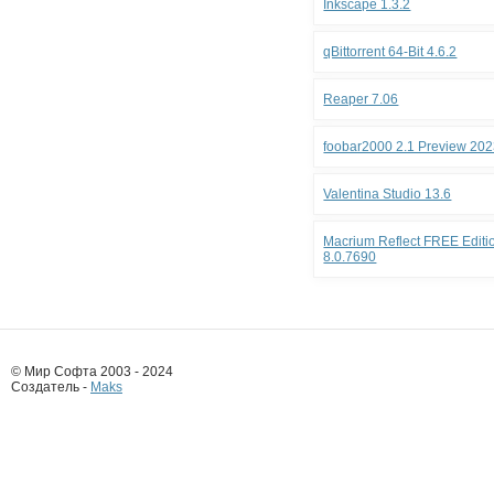
Inkscape 1.3.2
qBittorrent 64-Bit 4.6.2
Reaper 7.06
foobar2000 2.1 Preview 202
Valentina Studio 13.6
Macrium Reflect FREE Editio
8.0.7690
© Мир Софта 2003 - 2024
Создатель -
Maks