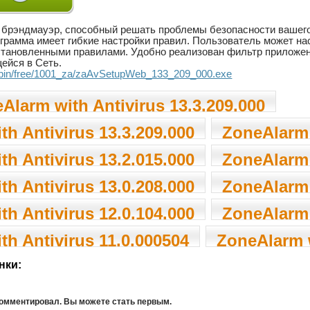
 брэндмауэр, способный решать проблемы безопасности вашего
грамма имеет гибкие настройки правил. Пользователь может на
тановленными правилами. Удобно реализован фильтр приложени
ейся в Сеть.
..bin/free/1001_za/zaAvSetupWeb_133_209_000.exe
Alarm with Antivirus 13.3.209.000
h Antivirus 13.3.209.000
ZoneAlarm 
h Antivirus 13.2.015.000
ZoneAlarm 
h Antivirus 13.0.208.000
ZoneAlarm 
h Antivirus 12.0.104.000
ZoneAlarm 
h Antivirus 11.0.000504
ZoneAlarm w
нки:
комментировал. Вы можете стать первым.