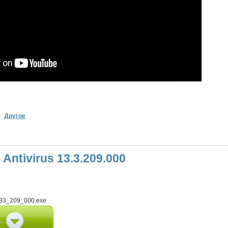
Другое
Antivirus 13.3.209.000
33_209_000.exe