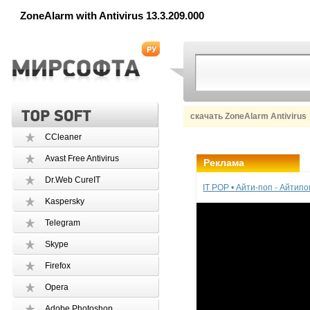
ZoneAlarm with Antivirus 13.3.209.000
скачать ZoneAlarm Antivirus
CCleaner
Avast Free Antivirus
Реклама
Dr.Web CureIT
IT POP • Айти-поп - Айтип
Kaspersky
Telegram
Skype
Firefox
Opera
Adobe Photoshop