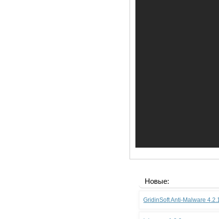
Новые:
GridinSoft Anti-Malware 4.2