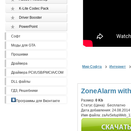
K-Lite Codec Pack
Driver Booster
PowerPoint
Софт
Моды для GTA
Прошивки
Драйвера
Мир Софта
Интернет
Драйвера PCI/USB/PMCIA/COM
DLL файлы
ZoneAlarm with 
ГДЗ, Решебники
Размер:
0 Kb
Программы для Вконтакте
Статус (Цена) :
Бесплатно
Дата добавления:
24.08.2014
Имя файла:
zaAvSetupWeb_1