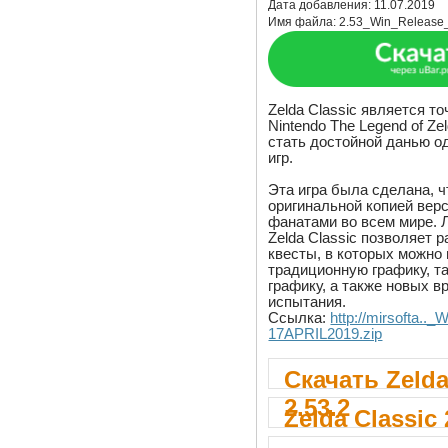
Дата добавления:
11.07.2019
Имя файла:
2.53_Win_Release
Zelda Classic является т
Nintendo The Legend of Ze
стать достойной данью о
игр.
Эта игра была сделана, 
оригинальной копией вер
фанатами во всем мире. Л
Zelda Classic позволяет 
квесты, в которых можно 
традиционную графику, т
графику, а также новых в
испытания.
Ссылка:
http://mirsofta..
17APRIL2019.zip
Скачать Zelda
2.53.2
Zelda Classic 