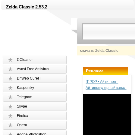
Zelda Classic 2.53.2
скачать Zelda Classic
CCleaner
Avast Free Antivirus
Реклама
Dr.Web CureIT
IT POP • Айти-поп -
Kaspersky
Айтипопулярный канал
Telegram
Skype
Firefox
Opera
Adobe Photoshop