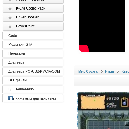
K-Lite Codec Pack
Driver Booster
PowerPoint
Софт
Моды для GTA
Прошивки
Драйвера
Драйвера PCI/USB/PMCIA/COM
Мир Софта
Игры
Кве
DLL файлы
ГДЗ, Решебники
Программы для Вконтакте