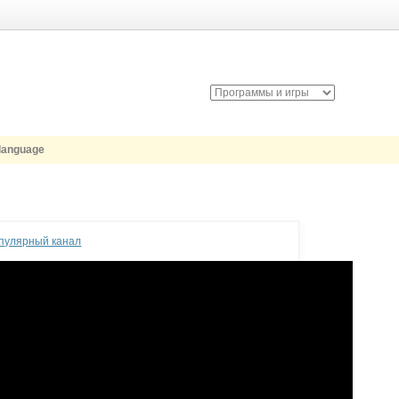
ilanguage
опулярный канал