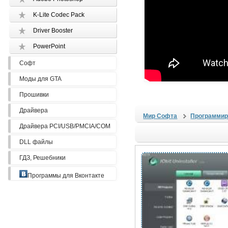
K-Lite Codec Pack
Driver Booster
PowerPoint
Софт
Моды для GTA
Прошивки
Драйвера
Мир Софта
Программир
Драйвера PCI/USB/PMCIA/COM
DLL файлы
ГДЗ, Решебники
Программы для Вконтакте