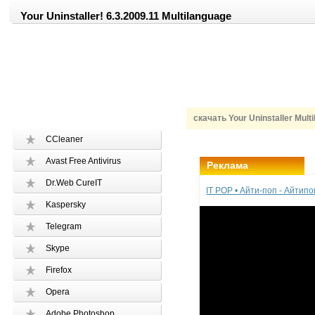
Your Uninstaller! 6.3.2009.11 Multilanguage
скачать Your Uninstaller Mult
CCleaner
Avast Free Antivirus
Реклама
Dr.Web CureIT
IT POP • Айти-поп - Айтип
Kaspersky
Telegram
Skype
Firefox
Opera
Adobe Photoshop