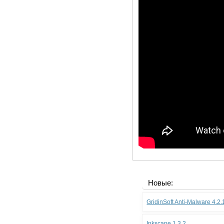
Новые:
GridinSoft Anti-Malware 4.2
Inkscape 1.3.2