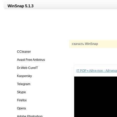
WinSnap 5.1.3
скачать WinSnap
CCleaner
Avast Free Antivirus
Реклама
Dr.Web CureIT
IT POP • Айти-поп - Айтип
Kaspersky
Telegram
Skype
Firefox
Opera
Adobe Photoshop