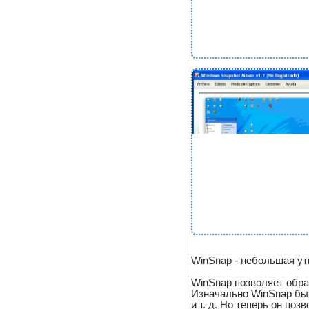
WinSnap - небольшая ут
WinSnap позволяет обра
Изначально WinSnap был
и т. д. Но теперь он п