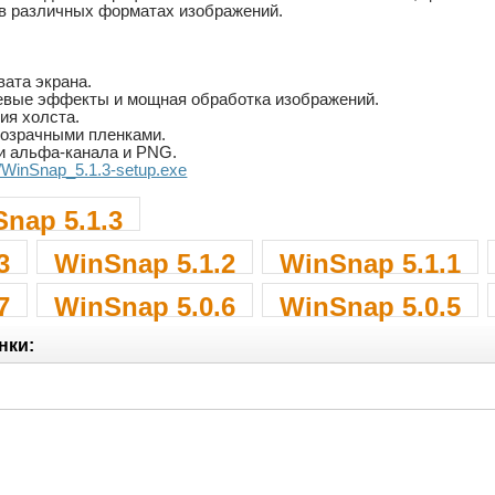
 в различных форматах изображений.
вата экрана.
вые эффекты и мощная обработка изображений.
ия холста.
прозрачными пленками.
и альфа-канала и PNG.
./WinSnap_5.1.3-setup.exe
nap 5.1.3
3
WinSnap 5.1.2
WinSnap 5.1.1
7
WinSnap 5.0.6
WinSnap 5.0.5
нки: