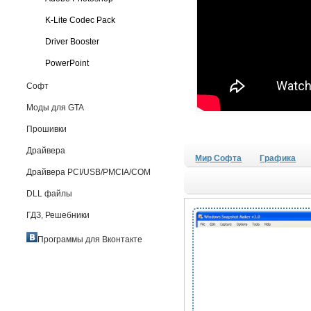
K-Lite Codec Pack
Driver Booster
PowerPoint
Софт
Моды для GTA
Прошивки
Драйвера
Мир Софта
Графика
Драйвера PCI/USB/PMCIA/COM
DLL файлы
ГДЗ, Решебники
Программы для Вконтакте