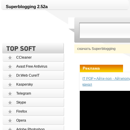
Superblogging 2.52a
скачать Superblogging
CCleaner
Avast Free Antivirus
Реклама
Dr.Web CureIT
IT POP • Айти-поп - Айтипо
Kaspersky
канал
Telegram
Skype
Firefox
Opera
Adobe Photoshop