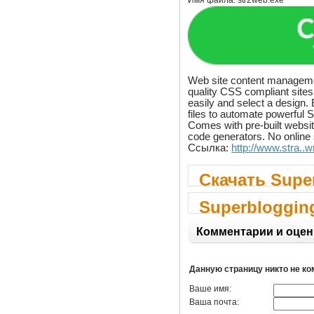
Имя файла:
str2web.exe
Web site content managemen
quality CSS compliant sites
easily and select a design. 
files to automate powerful S
Comes with pre-built websi
code generators. No online 
Ссылка:
http://www.stra..
Скачать Supe
Superblogging
Комментарии и оцен
Данную страницу никто не к
Ваше имя:
Ваша почта: