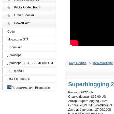
K-Lite Codec Pack
Driver Booster
PowerPoint
Софт
Моды для GTA
Прошивки
Драйвера
Драйвера PCI/USB/PMCIA/COM
Мир Софта
Веб-Мастеру
DLL файлы
ГДЗ, Решебники
Superblogging 2
Программы для Вконтакте
Размер:
2827 Kb
Статус (Цена) :
$66.00 US
Автор:
Superblogging 2.52a
ОС:
Win98,WinME,WinXP,WinNT 
Дата добавления:
27.06.2008