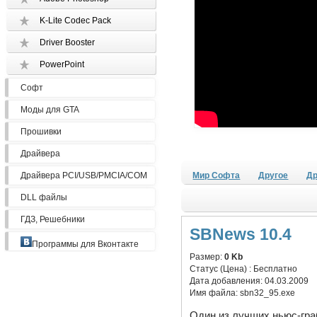
K-Lite Codec Pack
Driver Booster
PowerPoint
Софт
Моды для GTA
Прошивки
Драйвера
Драйвера PCI/USB/PMCIA/COM
Мир Софта
Другое
Др
DLL файлы
ГДЗ, Решебники
SBNews 10.4
Программы для Вконтакте
Размер:
0 Kb
Статус (Цена) :
Бесплатно
Дата добавления:
04.03.2009
Имя файла:
sbn32_95.exe
Один из лучших ньюс-гра