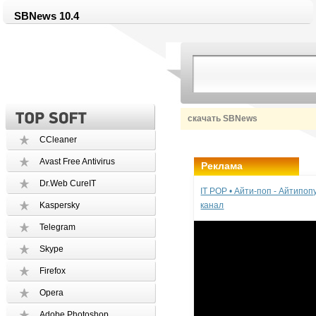
SBNews 10.4
скачать SBNews
CCleaner
Avast Free Antivirus
Реклама
Dr.Web CureIT
IT POP • Айти-поп - Айтипо
Kaspersky
канал
Telegram
Skype
Firefox
Opera
Adobe Photoshop