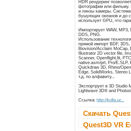
HDR рендеринг позволяе
фотографии или фильму. 
и линзы камеры. Система
бушующих океанов и до с
использует GPU, что гар
Импортирует WAW, MP3, M
DDS, PNG.
Использование технологии
прямой импорт BDF, 3DS, AC
Biovision/Acclaim MoCap, 
Illustrator 2D vector file, 
Scanner, Openflight.fit, PT
native.asm/prt, Pro/E.SLP
Quickdraw 3D, Rhino/Open
Edge, SolidWorks, Stereo L
т.д. по алфавиту...
Экспортрует в 3D Studio
Lightwave 3D® and Photo
Ссылка:
http://kolla.uc..
Скачать Quest
Quest3D VR Ed