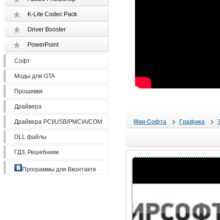
K-Lite Codec Pack
Driver Booster
PowerPoint
Софт
Моды для GTA
Прошивки
Драйвера
Драйвера PCI/USB/PMCIA/COM
Мир Софта
Графика
DLL файлы
ГДЗ, Решебники
Программы для Вконтакте