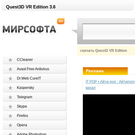
Quest3D VR Edition 3.6
скачать QuestD VR Edition
CCleaner
Avast Free Antivirus
Реклама
Dr.Web CureIT
IT POP • Айти-поп - Айтипо
Kaspersky
канал
Telegram
Skype
Firefox
Opera
Adobe Photoshop