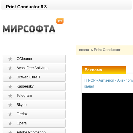
Print Conductor 6.3
скачать Print Conductor
CCleaner
Avast Free Antivirus
Реклама
Dr.Web CureIT
IT POP • Айти-поп - Айтипо
Kaspersky
канал
Telegram
Skype
Firefox
Opera
Adobe Photoshop