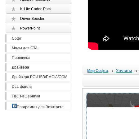
K-Lite Codec Pack
Driver Booster
PowerPoint
Софт
Моды для GTA
Прошивки
Драйвера
Мир Софта
Утилиты
Драйвера PCI/USB/PMCIA/COM
DLL файлы
ГДЗ, Решебники
Программы для Вконтакте