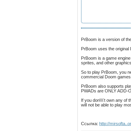
PrBoom is a version of the
PrBoom uses the original 
PrBoom is a game engine - 
sprites, and other graphi
So to play PrBoom, you ne
commercial Doom games,
PrBoom also supports playi
PWADs are ONLY ADD-ONS, 
If you don\\\'t own any 
will not be able to play mo
Ссылка:
http://mirsofta..