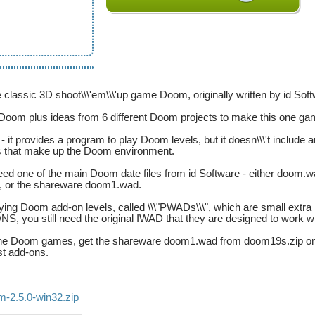
 classic 3D shoot\\\'em\\\'up game Doom, originally written by id Sof
Doom plus ideas from 6 different Doom projects to make this one ga
it provides a program to play Doom levels, but it doesn\\\'t include an
cs that make up the Doom environment.
ed one of the main Doom date files from id Software - either doom.w
 or the shareware doom1.wad.
ng Doom add-on levels, called \\\"PWADs\\\", which are small extra .w
you still need the original IWAD that they are designed to work wi
of the Doom games, get the shareware doom1.wad from doom19s.zip on
st add-ons.
om-2.5.0-win32.zip