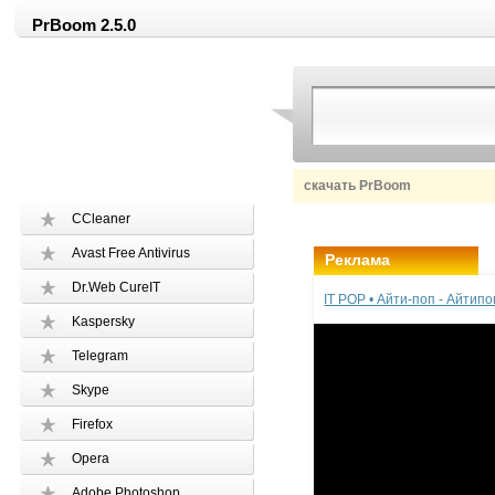
PrBoom 2.5.0
скачать PrBoom
CCleaner
Avast Free Antivirus
Реклама
Dr.Web CureIT
IT POP • Айти-поп - Айтип
Kaspersky
Telegram
Skype
Firefox
Opera
Adobe Photoshop