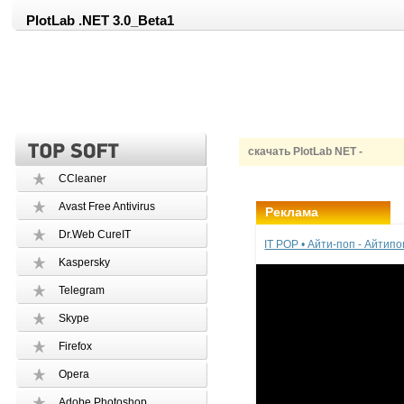
PlotLab .NET 3.0_Beta1
скачать PlotLab NET -
CCleaner
Avast Free Antivirus
Реклама
Dr.Web CureIT
IT POP • Айти-поп - Айтип
Kaspersky
Telegram
Skype
Firefox
Opera
Adobe Photoshop