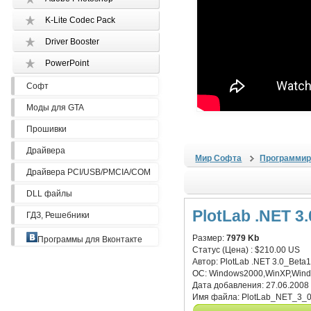
K-Lite Codec Pack
Driver Booster
PowerPoint
Софт
Моды для GTA
Прошивки
Драйвера
Мир Софта
Программир
Драйвера PCI/USB/PMCIA/COM
DLL файлы
PlotLab .NET 3
ГДЗ, Решебники
Размер:
7979 Kb
Программы для Вконтакте
Статус (Цена) :
$210.00 US
Автор:
PlotLab .NET 3.0_Beta
ОС:
Windows2000,WinXP,Win
Дата добавления:
27.06.2008
Имя файла:
PlotLab_NET_3_0