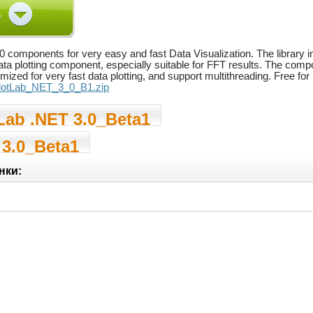
.0 components for very easy and fast Data Visualization. The library in
data plotting component, especially suitable for FFT results. The compo
imized for very fast data plotting, and support multithreading. Free f
..lotLab_NET_3_0_B1.zip
Lab .NET 3.0_Beta1
 3.0_Beta1
нки: