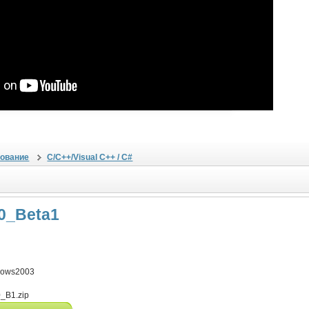
ование
C/C++/Visual C++ / C#
.0_Beta1
1
dows2003
_B1.zip