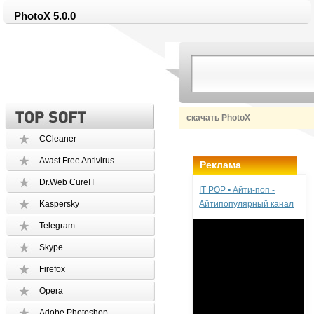
PhotoX 5.0.0
скачать PhotoX
CCleaner
Avast Free Antivirus
Реклама
Dr.Web CureIT
IT POP • Айти-поп -
Kaspersky
Айтипопулярный канал
Telegram
Skype
Firefox
Opera
Adobe Photoshop