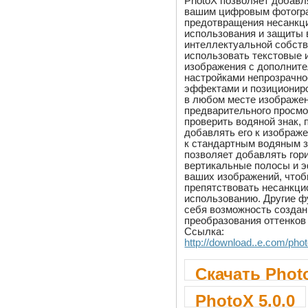
PhotoX позволяет добавл
вашим цифровым фотогр
предотвращения несанкц
использования и защиты
интеллектуальной собств
использовать текстовые 
изображения с дополнит
настройками непрозрачно
эффектами и позициониро
в любом месте изображе
предварительного просмо
проверить водяной знак,
добавлять его к изображ
к стандартным водяным з
позволяет добавлять гор
вертикальные полосы и 
ваших изображений, что
препятствовать несанкц
использованию. Другие ф
себя возможность создан
преобразования оттенков 
Ссылка:
http://download..e.com/pho
Скачать Photo
PhotoX 5.0.0