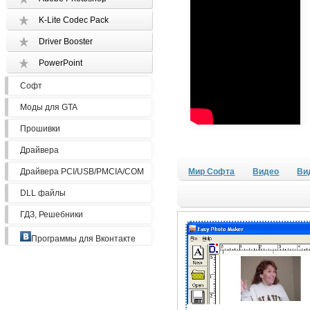
K-Lite Codec Pack
Driver Booster
PowerPoint
Софт
Моды для GTA
Прошивки
Драйвера
Драйвера PCI/USB/PMCIA/COM
Мир Софта
Видео
Ви
DLL файлы
ГДЗ, Решебники
Программы для Вконтакте