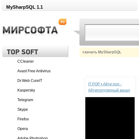
MySharpSQL 1.1
скачать MySharpSQL
CCleaner
Avast Free Antivirus
Реклама
Dr.Web CureIT
IT POP • Айти-поп -
Kaspersky
Айтипопулярный канал
Telegram
Skype
Firefox
Opera
Adobe Photoshop