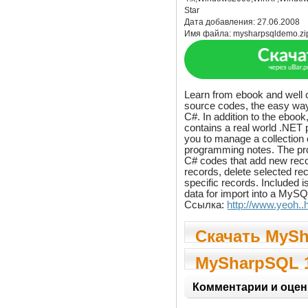
Star
Дата добавления:
27.06.2008
Имя файла:
mysharpsqldemo.zi
Learn from ebook and wel
source codes, the easy wa
C#. In addition to the ebook
contains a real world .NET 
you to manage a collectio
programming notes. The p
C# codes that add new recor
records, delete selected re
specific records. Included i
data for import into a MySQ
Ссылка:
http://www.yeoh..
Скачать MyS
1.1
MySharpSQL 
Комментарии и оцен