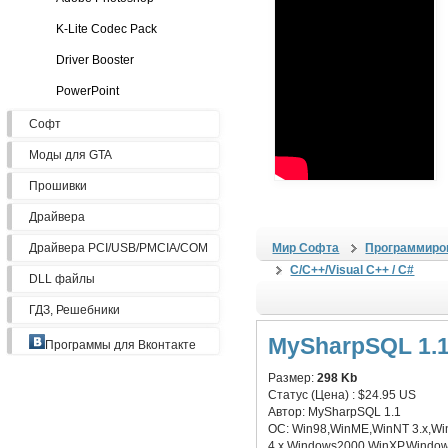
K-Lite Codec Pack
Driver Booster
PowerPoint
Софт
Моды для GTA
Прошивки
Драйвера
Драйвера PCI/USB/PMCIA/COM
Мир Софта
Программиро
C/C++/Visual C++ / C#
DLL файлы
ГДЗ, Решебники
MySharpSQL 1.
Программы для Вконтакте
Размер:
298 Kb
Статус (Цена) :
$24.95 US
Автор:
MySharpSQL 1.1
ОС:
Win98,WinME,WinNT 3.x,W
4.x,Windows2000,WinXP,Window