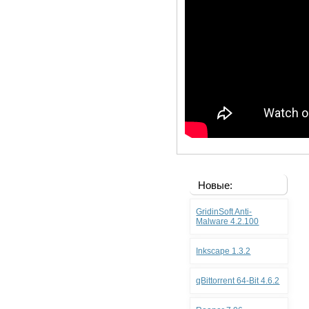
Новые:
GridinSoft Anti-
Malware 4.2.100
Inkscape 1.3.2
qBittorrent 64-Bit 4.6.2