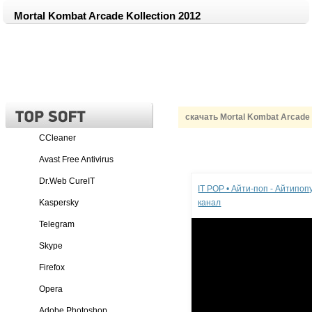
Mortal Kombat Arcade Kollection 2012
скачать Mortal Kombat Arcade 
CCleaner
Avast Free Antivirus
Реклама
Dr.Web CureIT
IT POP • Айти-поп - Айтипо
Kaspersky
канал
Telegram
Skype
Firefox
Opera
Adobe Photoshop