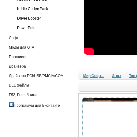
K-Lite Codec Pack
Driver Booster
PowerPoint
Софт
Моды для GTA
Прошивки
Драйвера
Драйвера PCI/USB/PMCIA/COM
Мир Софта
Игры
Top
DLL файлы
ГДЗ, Решебники
Программы для Вконтакте